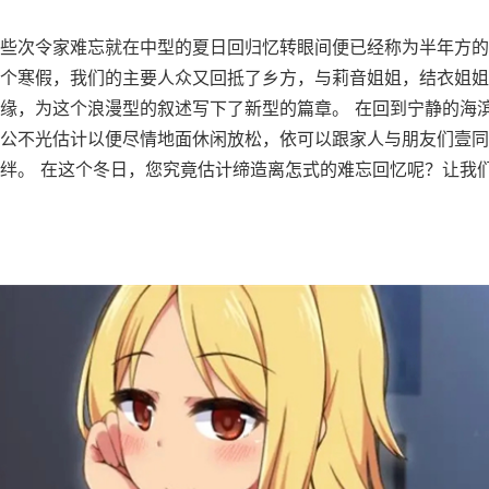
些次令家难忘就在中型的夏日回归忆转眼间便已经称为半年方的
个寒假，我们的主要人众又回抵了乡方，与莉音姐姐，结衣姐姐
缘，为这个浪漫型的叙述写下了新型的篇章。 在回到宁静的海
公不光估计以便尽情地面休闲放松，依可以跟家人与朋友们壹同
绊。 在这个冬日，您究竟估计缔造离怎式的难忘回忆呢？让我