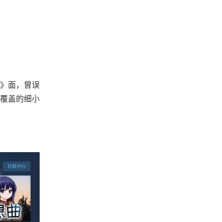
》面，曾误
雪覆盖的细小