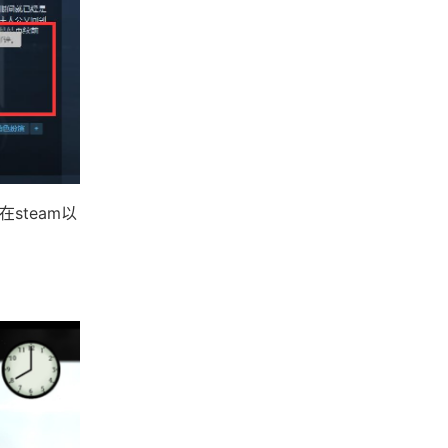
steam以