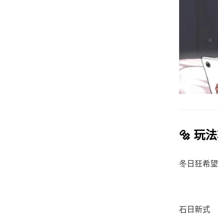
🔩 玩
冬日狂希望
石日新式