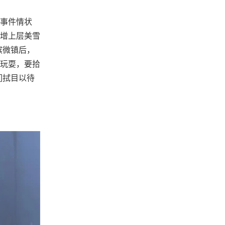
事件情状
增上层美雪
滨微镇后，
玩耍，要拾
们拭目以待