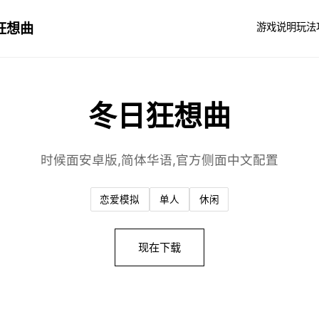
狂想曲
游戏说明
玩法
冬日狂想曲
时候面安卓版,简体华语,官方侧面中文配置
恋爱模拟
单人
休闲
现在下载