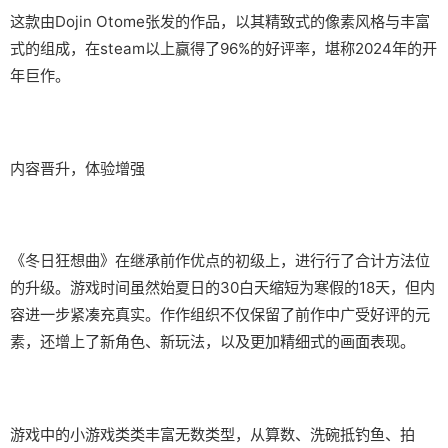
这款由Dojin Otome张发的作品，以其精致式的像素风格与丰富
式的组成，在steam以上赢得了​​96%的好评率​​，堪称2024年的开
年巨作。
内容晋升，体验增强
《冬日狂想曲》在继承前作优点的初级上，进行行了合计方法位
的升级。游戏时间虽然始夏日的30白天缩短为寒假的18天，但内
容进一步紧凑充真实。作作组织不仅保留了前作中广受好评的元
素，还增上了​​新角色、新玩法​​，以及更加精细式的画面表现。
游戏中的小游戏类类丰富无数类型，从算数、洗碗抵钓鱼、拍