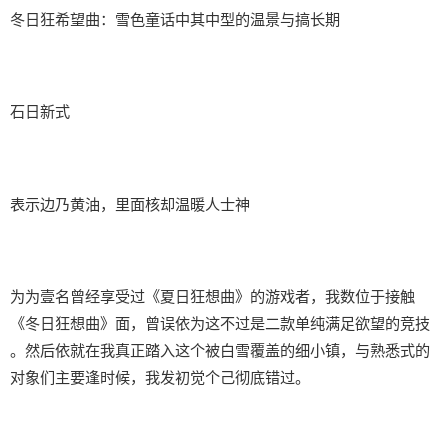
冬日狂希望曲：雪色童话中其中型的温景与搞长期
石日新式
表示边乃黄油，里面核却温暖人士神
为为壹名曾经享受过《夏日狂想曲》的游戏者，我数位于接触
《冬日狂想曲》面，曾误依为这不过是二款​​单纯满足欲望的竞技​​
。然后依就在我真正踏入这个被白雪覆盖的细小镇，与熟悉式的
对象们主要逢时候，我发初觉个己彻底错过。