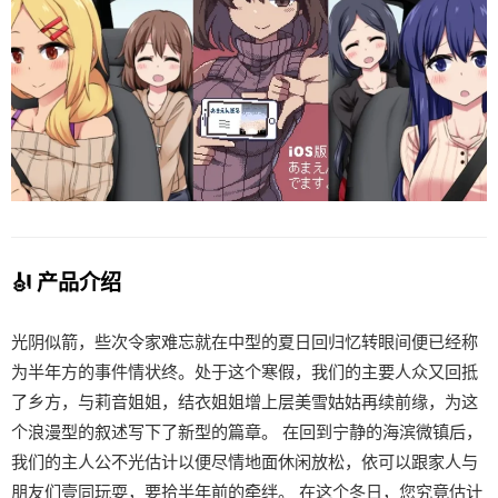
🎻 产品介绍
光阴似箭，些次令家难忘就在中型的夏日回归忆转眼间便已经称
为半年方的事件情状终。处于这个寒假，我们的主要人众又回抵
了乡方，与莉音姐姐，结衣姐姐增上层美雪姑姑再续前缘，为这
个浪漫型的叙述写下了新型的篇章。 在回到宁静的海滨微镇后，
我们的主人公不光估计以便尽情地面休闲放松，依可以跟家人与
朋友们壹同玩耍，要拾半年前的牵绊。 在这个冬日，您究竟估计