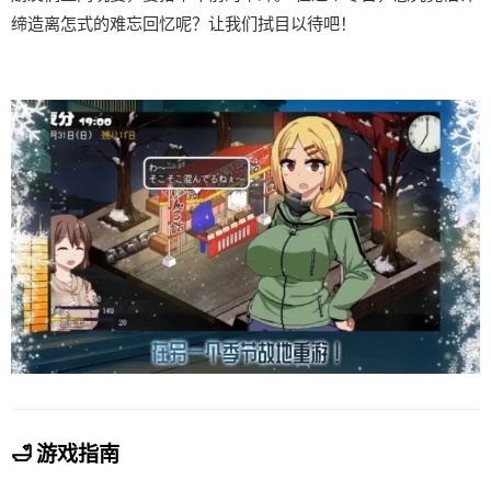
缔造离怎式的难忘回忆呢？让我们拭目以待吧！
🛁 游戏指南