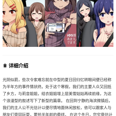
🎇 详细介绍
光阴似箭，些次令家难忘就在中型的夏日回归忆转眼间便已经称
为半年方的事件情状终。处于这个寒假，我们的主要人众又回抵
了乡方，与莉音姐姐，结衣姐姐增上层美雪姑姑再续前缘，为这
个浪漫型的叙述写下了新型的篇章。 在回到宁静的海滨微镇后，
我们的主人公不光估计以便尽情地面休闲放松，依可以跟家人与
朋友们壹同玩耍，要拾半年前的牵绊。 在这个冬日，您究竟估计