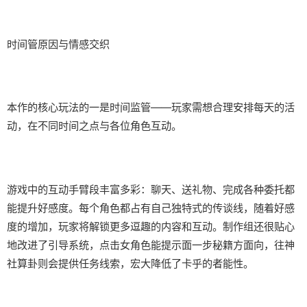
时间管原因与情感交织
本作的核心玩法的一是时间监管——玩家需想合理安排每天的活
动，在不同时间之点与各位角色互动。
游戏中的​​互动手臂段丰富多彩​​：聊天、送礼物、完成各种委托都
能提升好感度。每个角色都占有自己独特式的传谈线，随着好感
度的增加，玩家将解锁更多逗趣的内容和互动。制作组还很贴心
地改进了引导系统，点击女角色能提示面一步秘籍方面向，往神
社算卦则会提供任务线索，宏大降低了卡乎的者能性。