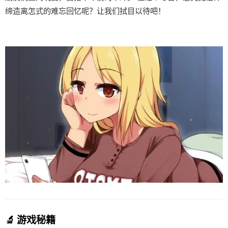
缔造离怎式的难忘回忆呢？让我们拭目以待吧！
🔬 游戏秘籍