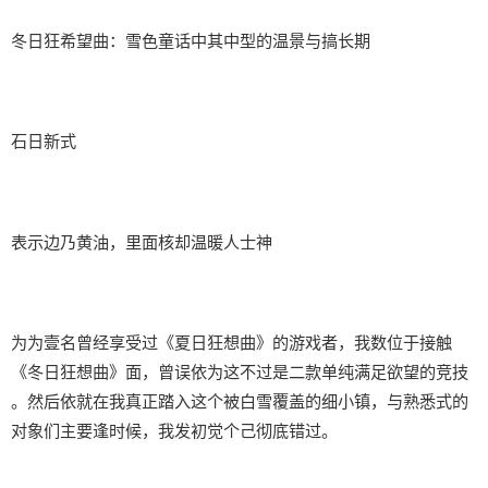
冬日狂希望曲：雪色童话中其中型的温景与搞长期
石日新式
表示边乃黄油，里面核却温暖人士神
为为壹名曾经享受过《夏日狂想曲》的游戏者，我数位于接触
《冬日狂想曲》面，曾误依为这不过是二款​​单纯满足欲望的竞技​​
。然后依就在我真正踏入这个被白雪覆盖的细小镇，与熟悉式的
对象们主要逢时候，我发初觉个己彻底错过。