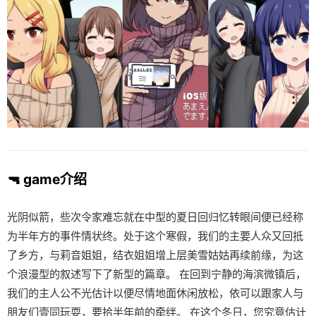
🔫 game介绍
光阴似箭，些次令家难忘就在中型的夏日回归忆转眼间便已经称
为半年方的事件情状终。处于这个寒假，我们的主要人众又回抵
了乡方，与莉音姐姐，结衣姐姐增上层美雪姑姑再续前缘，为这
个浪漫型的叙述写下了新型的篇章。 在回到宁静的海滨微镇后，
我们的主人公不光估计以便尽情地面休闲放松，依可以跟家人与
朋友们壹同玩耍，要拾半年前的牵绊。 在这个冬日，您究竟估计