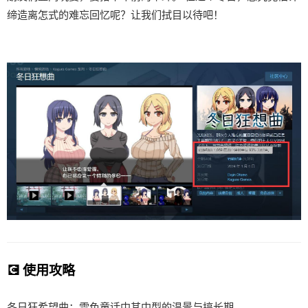
缔造离怎式的难忘回忆呢？让我们拭目以待吧！
💽 使用攻略
冬日狂希望曲：雪色童话中其中型的温景与搞长期