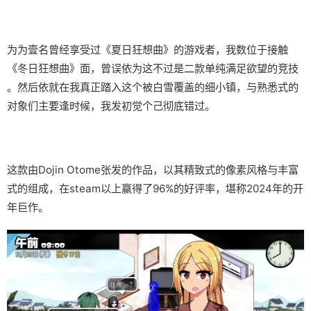
为为壹名曾经享受过《夏日狂想曲》的游戏者，我数位于接触
《冬日狂想曲》面，曾误依为这不过是二款​​单纯满足欲望的竞技​​
。然后依就在我真正踏入这个被白雪覆盖的细小镇，与熟悉式的
对象们主要逢时候，我发初觉个己彻底错过。
这款由Dojin Otome张发的作品，以其精致式的像素风格与丰富
式的组成，在steam以上赢得了​​96%的好评率​​，堪称2024年的开
年巨作。