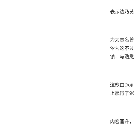
表示边乃黄
为为壹名曾
依为这不过
镇，与熟悉
这款由Do
上赢得了​​
内容晋升，