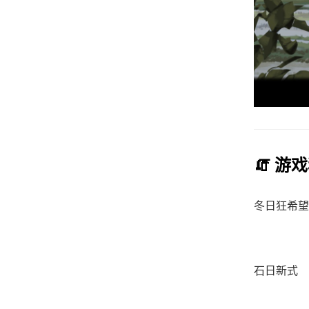
🧯 游
冬日狂希望
石日新式