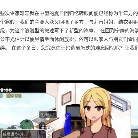
些次令家难忘就在中型的夏日回归忆转眼间便已经称为半年方的
个寒假，我们的主要人众又回抵了乡方，与莉音姐姐，结衣姐姐
缘，为这个浪漫型的叙述写下了新型的篇章。 在回到宁静的海
公不光估计以便尽情地面休闲放松，依可以跟家人与朋友们壹同
绊。 在这个冬日，您究竟估计缔造离怎式的难忘回忆呢？让我