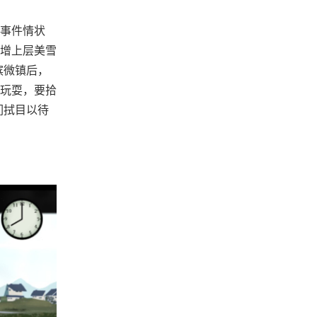
事件情状
增上层美雪
滨微镇后，
玩耍，要拾
们拭目以待