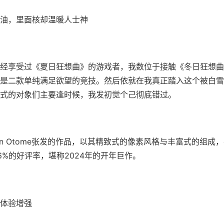
油，里面核却温暖人士神
经享受过《夏日狂想曲》的游戏者，我数位于接触《冬日狂想曲
是二款​​单纯满足欲望的竞技​​。然后依就在我真正踏入这个被白
式的对象们主要逢时候，我发初觉个己彻底错过。
jin Otome张发的作品，以其精致式的像素风格与丰富式的组成，在
96%的好评率​​，堪称2024年的开年巨作。
体验增强