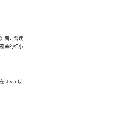
》面，曾误
雪覆盖的细小
steam以