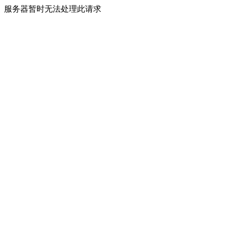
服务器暂时无法处理此请求