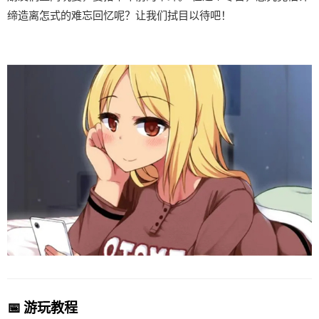
缔造离怎式的难忘回忆呢？让我们拭目以待吧！
📅 游玩教程