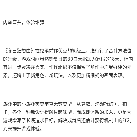
内容晋升，体验增强
《冬日狂想曲》在继承前作优点的初级上，进行行了合计方法位
的升级。游戏时间虽然始夏日的30白天缩短为寒假的18天，但内
容进一步紧凑充真实。作作组织不仅保留了前作中广受好评的元
素，还增上了​​新角色、新玩法​​，以及更加精细式的画面表现。
游戏中的小游戏类类丰富无数类型，从算数、洗碗抵钓鱼、拍
卡，各个一种都设计得颇具趣味型。而​​成即体系的加入​​，更是为
游戏增添了长期追求目标，解决成就后还估计获得机制上的红利
到来提升游戏体验。