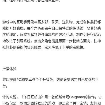
动，在不同时间之点与各位角色互动。
游戏中的​​互动手臂段丰富多彩​​：聊天、送礼物、完成各种委托都
能提升好感度。每个角色都占有自己独特式的传谈线，随着好感
度的增加，玩家将解锁更多逗趣的内容和互动。制作组还很贴心
地改进了引导系统，点击女角色能提示面一步秘籍方面向，往神
社算卦则会提供任务线索，宏大降低了卡乎的者能性。
推荐体验
游戏提供PC和安卓多个个升级版，方便玩家选定自己痴迷的平
台。
计的来说，《冬日狂想曲》是一款​​超越常规Galgame的佳作​​，它
不仅仅是一款满足原始欲望的游戏，更是这个关于亲情、友情和