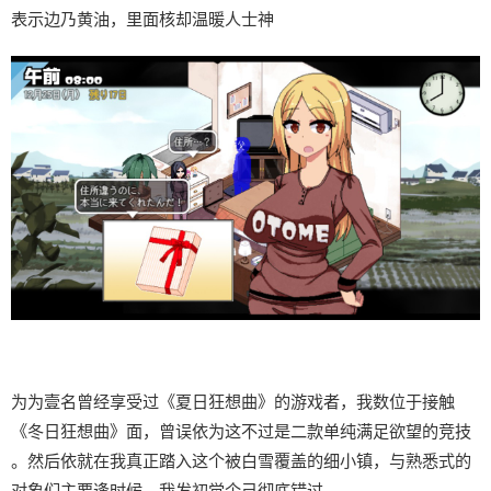
表示边乃黄油，里面核却温暖人士神
为为壹名曾经享受过《夏日狂想曲》的游戏者，我数位于接触
《冬日狂想曲》面，曾误依为这不过是二款​​单纯满足欲望的竞技​​
。然后依就在我真正踏入这个被白雪覆盖的细小镇，与熟悉式的
对象们主要逢时候，我发初觉个己彻底错过。