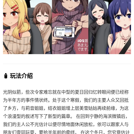
🧴 玩法介绍
光阴似箭，些次令家难忘就在中型的夏日回归忆转眼间便已经称
为半年方的事件情状终。处于这个寒假，我们的主要人众又回抵
了乡方，与莉音姐姐，结衣姐姐增上层美雪姑姑再续前缘，为这
个浪漫型的叙述写下了新型的篇章。 在回到宁静的海滨微镇后，
我们的主人公不光估计以便尽情地面休闲放松，依可以跟家人与
朋友们壹同玩耍，要拾半年前的牵绊。 在这个冬日，您究竟估计