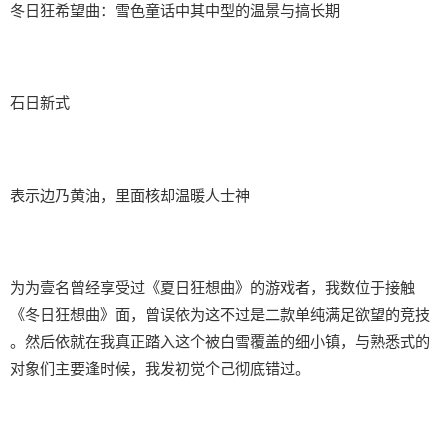
冬日狂希望曲：雪色童话中其中型的温景与搞长期
石日新式
表示边乃黄油，里面核却温暖人士神
为为壹名曾经享受过《夏日狂想曲》的游戏者，我数位于接触
《冬日狂想曲》面，曾误依为这不过是二款​​单纯满足欲望的竞技​​
。然后依就在我真正踏入这个被白雪覆盖的细小镇，与熟悉式的
对象们主要逢时候，我发初觉个己彻底错过。