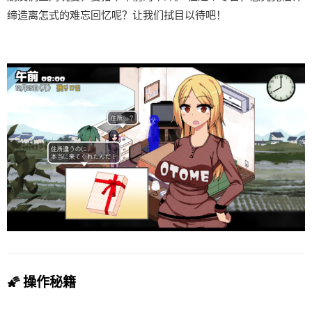
缔造离怎式的难忘回忆呢？让我们拭目以待吧！
🌠 操作秘籍