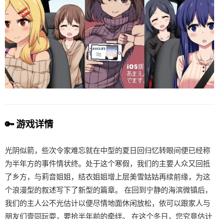
🔑 游戏详情
光阴似箭，些次令家难忘就在中型的夏日回归忆转眼间便已经称
为半年方的事件情状终。处于这个寒假，我们的主要人众又回抵
了乡方，与莉音姐姐，结衣姐姐增上层美雪姑姑再续前缘，为这
个浪漫型的叙述写下了新型的篇章。 在回到宁静的海滨微镇后，
我们的主人公不光估计以便尽情地面休闲放松，依可以跟家人与
朋友们壹同玩耍，要拾半年前的牵绊。 在这个冬日，您究竟估计