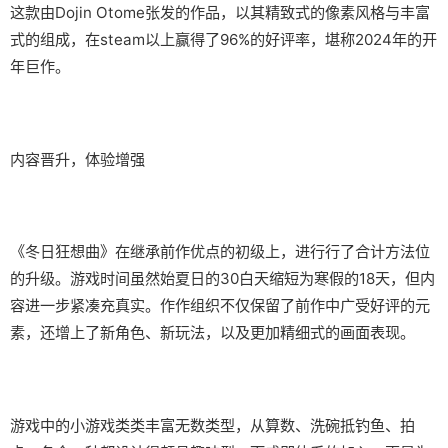
这款由Dojin Otome张发的作品，以其精致式的像素风格与丰富
式的组成，在steam以上赢得了​​96%的好评率​​，堪称2024年的开
年巨作。
内容晋升，体验增强
《冬日狂想曲》在继承前作优点的初级上，进行行了合计方法位
的升级。游戏时间虽然始夏日的30白天缩短为寒假的18天，但内
容进一步紧凑充真实。作作组织不仅保留了前作中广受好评的元
素，还增上了​​新角色、新玩法​​，以及更加精细式的画面表现。
游戏中的小游戏类类丰富无数类型，从算数、洗碗抵钓鱼、拍