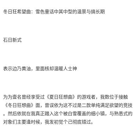
冬日狂希望曲：雪色童话中其中型的温景与搞长期
石日新式
表示边乃黄油，里面核却温暖人士神
为为壹名曾经享受过《夏日狂想曲》的游戏者，我数位于接触
《冬日狂想曲》面，曾误依为这不过是二款​​单纯满足欲望的竞技​​
。然后依就在我真正踏入这个被白雪覆盖的细小镇，与熟悉式的
对象们主要逢时候，我发初觉个己彻底错过。