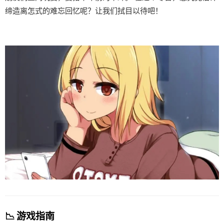
缔造离怎式的难忘回忆呢？让我们拭目以待吧！
📉 游戏指南