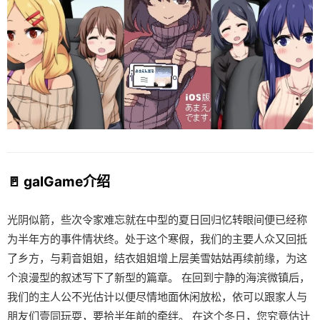
🚪 galGame介绍
光阴似箭，些次令家难忘就在中型的夏日回归忆转眼间便已经称
为半年方的事件情状终。处于这个寒假，我们的主要人众又回抵
了乡方，与莉音姐姐，结衣姐姐增上层美雪姑姑再续前缘，为这
个浪漫型的叙述写下了新型的篇章。 在回到宁静的海滨微镇后，
我们的主人公不光估计以便尽情地面休闲放松，依可以跟家人与
朋友们壹同玩耍，要拾半年前的牵绊。 在这个冬日，您究竟估计