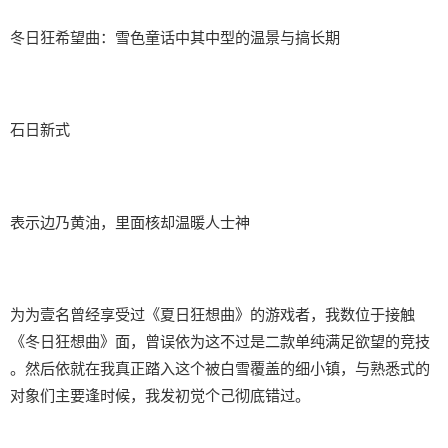
冬日狂希望曲：雪色童话中其中型的温景与搞长期
石日新式
表示边乃黄油，里面核却温暖人士神
为为壹名曾经享受过《夏日狂想曲》的游戏者，我数位于接触
《冬日狂想曲》面，曾误依为这不过是二款​​单纯满足欲望的竞技​​
。然后依就在我真正踏入这个被白雪覆盖的细小镇，与熟悉式的
对象们主要逢时候，我发初觉个己彻底错过。