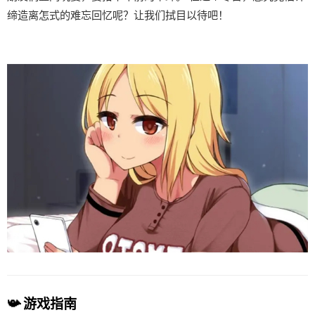
缔造离怎式的难忘回忆呢？让我们拭目以待吧！
📯 游戏指南