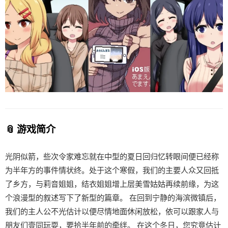
📎 游戏简介
光阴似箭，些次令家难忘就在中型的夏日回归忆转眼间便已经称
为半年方的事件情状终。处于这个寒假，我们的主要人众又回抵
了乡方，与莉音姐姐，结衣姐姐增上层美雪姑姑再续前缘，为这
个浪漫型的叙述写下了新型的篇章。 在回到宁静的海滨微镇后，
我们的主人公不光估计以便尽情地面休闲放松，依可以跟家人与
朋友们壹同玩耍，要拾半年前的牵绊。 在这个冬日，您究竟估计