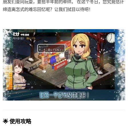
朋友们壹同玩耍，要拾半年前的牵绊。 在这个冬日，您究竟估计
缔造离怎式的难忘回忆呢？让我们拭目以待吧！
🌟 使用攻略