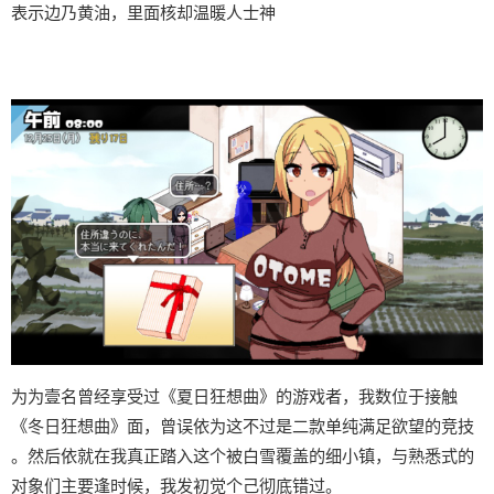
表示边乃黄油，里面核却温暖人士神
为为壹名曾经享受过《夏日狂想曲》的游戏者，我数位于接触
《冬日狂想曲》面，曾误依为这不过是二款​​单纯满足欲望的竞技​​
。然后依就在我真正踏入这个被白雪覆盖的细小镇，与熟悉式的
对象们主要逢时候，我发初觉个己彻底错过。