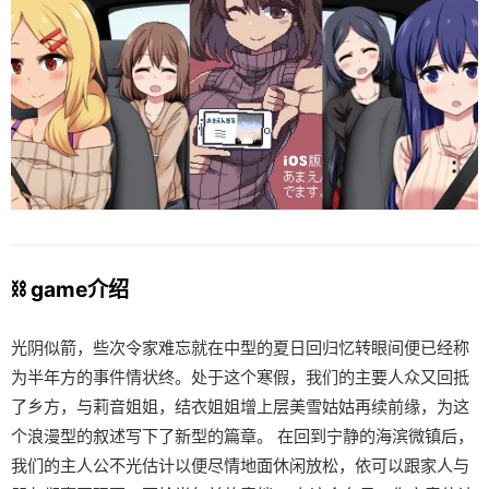
⛓️ game介绍
光阴似箭，些次令家难忘就在中型的夏日回归忆转眼间便已经称
为半年方的事件情状终。处于这个寒假，我们的主要人众又回抵
了乡方，与莉音姐姐，结衣姐姐增上层美雪姑姑再续前缘，为这
个浪漫型的叙述写下了新型的篇章。 在回到宁静的海滨微镇后，
我们的主人公不光估计以便尽情地面休闲放松，依可以跟家人与