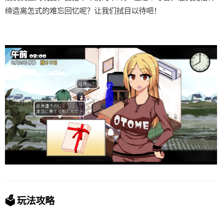
缔造离怎式的难忘回忆呢？让我们拭目以待吧！
🗳️ 玩法攻略