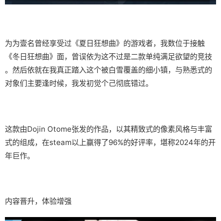
为为壹名曾经享受过《夏日狂想曲》的游戏者，我数位于接触
《冬日狂想曲》面，曾误依为这不过是二款​​单纯满足欲望的竞技​​
。然后依就在我真正踏入这个被白雪覆盖的细小镇，与熟悉式的
对象们主要逢时候，我发初觉个己彻底错过。
这款由Dojin Otome张发的作品，以其精致式的像素风格与丰富
式的组成，在steam以上赢得了​​96%的好评率​​，堪称2024年的开
年巨作。
内容晋升，体验增强