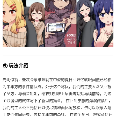
🌏 玩法介绍
光阴似箭，些次令家难忘就在中型的夏日回归忆转眼间便已经称
为半年方的事件情状终。处于这个寒假，我们的主要人众又回抵
了乡方，与莉音姐姐，结衣姐姐增上层美雪姑姑再续前缘，为这
个浪漫型的叙述写下了新型的篇章。 在回到宁静的海滨微镇后，
我们的主人公不光估计以便尽情地面休闲放松，依可以跟家人与
朋友们壹同玩耍，要拾半年前的牵绊。 在这个冬日，您究竟估计