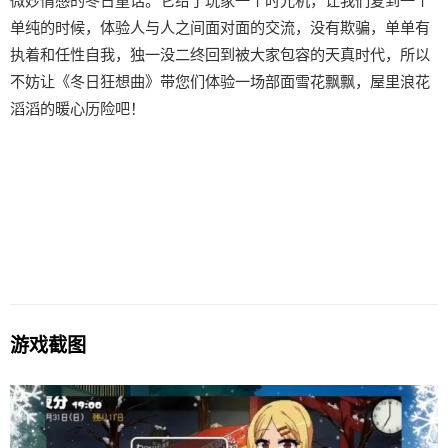
微妙情感的冬日童话。它给了玩家一个时光机，让我们复到一个
单纯的时候，体验人与人之间面对面的交流，没有欺骗，单单有
执着和任性自我，独一没二终回到被大家包容的天真时代，所以
不妨让《冬日狂想曲》带您们体验一场​​部面雪花飘飘，屋里浪花
滔滔​​的暖心历险吧！
游戏截图