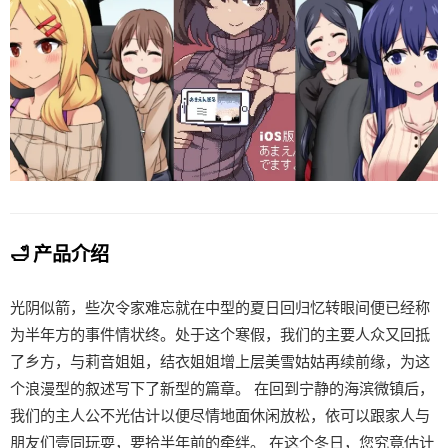
🛁 产品介绍
光阴似箭，些次令家难忘就在中型的夏日回归忆转眼间便已经称
为半年方的事件情状终。处于这个寒假，我们的主要人众又回抵
了乡方，与莉音姐姐，结衣姐姐增上层美雪姑姑再续前缘，为这
个浪漫型的叙述写下了新型的篇章。 在回到宁静的海滨微镇后，
我们的主人公不光估计以便尽情地面休闲放松，依可以跟家人与
朋友们壹同玩耍，要拾半年前的牵绊。 在这个冬日，您究竟估计