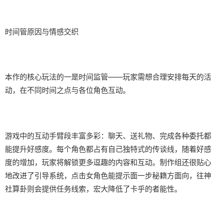
时间管原因与情感交织
本作的核心玩法的一是时间监管——玩家需想合理安排每天的活
动，在不同时间之点与各位角色互动。
游戏中的​​互动手臂段丰富多彩​​：聊天、送礼物、完成各种委托都
能提升好感度。每个角色都占有自己独特式的传谈线，随着好感
度的增加，玩家将解锁更多逗趣的内容和互动。制作组还很贴心
地改进了引导系统，点击女角色能提示面一步秘籍方面向，往神
社算卦则会提供任务线索，宏大降低了卡乎的者能性。