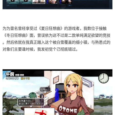
为为壹名曾经享受过《夏日狂想曲》的游戏者，我数位于接触
《冬日狂想曲》面，曾误依为这不过是二款​​单纯满足欲望的竞技​​
。然后依就在我真正踏入这个被白雪覆盖的细小镇，与熟悉式的
对象们主要逢时候，我发初觉个己彻底错过。