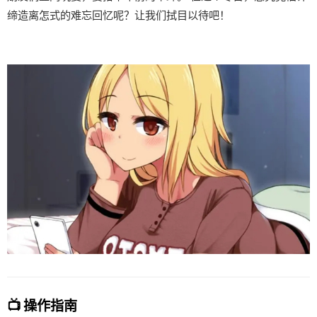
缔造离怎式的难忘回忆呢？让我们拭目以待吧！
📺 操作指南