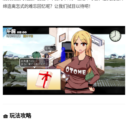
缔造离怎式的难忘回忆呢？让我们拭目以待吧！
🧺 玩法攻略