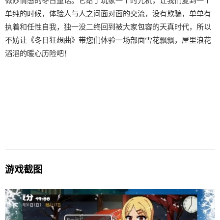
微妙情感的冬日童话。它给了玩家一个时光机，让我们复到一个
单纯的时候，体验人与人之间面对面的交流，没有欺骗，单单有
执着和任性自我，独一没二终回到被大家包容的天真时代，所以
不妨让《冬日狂想曲》带您们体验一场​​部面雪花飘飘，屋里浪花
滔滔​​的暖心历险吧！
游戏截图