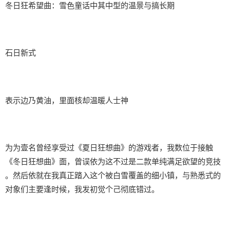
冬日狂希望曲：雪色童话中其中型的温景与搞长期
石日新式
表示边乃黄油，里面核却温暖人士神
为为壹名曾经享受过《夏日狂想曲》的游戏者，我数位于接触
《冬日狂想曲》面，曾误依为这不过是二款​​单纯满足欲望的竞技​​
。然后依就在我真正踏入这个被白雪覆盖的细小镇，与熟悉式的
对象们主要逢时候，我发初觉个己彻底错过。