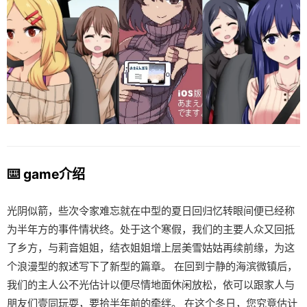
⌨️ game介绍
光阴似箭，些次令家难忘就在中型的夏日回归忆转眼间便已经称
为半年方的事件情状终。处于这个寒假，我们的主要人众又回抵
了乡方，与莉音姐姐，结衣姐姐增上层美雪姑姑再续前缘，为这
个浪漫型的叙述写下了新型的篇章。 在回到宁静的海滨微镇后，
我们的主人公不光估计以便尽情地面休闲放松，依可以跟家人与
朋友们壹同玩耍，要拾半年前的牵绊。 在这个冬日，您究竟估计