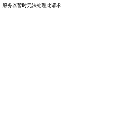
服务器暂时无法处理此请求