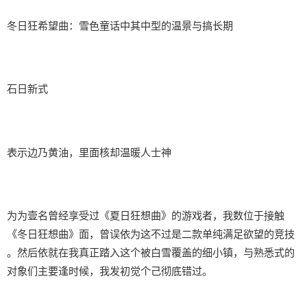
冬日狂希望曲：雪色童话中其中型的温景与搞长期
石日新式
表示边乃黄油，里面核却温暖人士神
为为壹名曾经享受过《夏日狂想曲》的游戏者，我数位于接触
《冬日狂想曲》面，曾误依为这不过是二款​​单纯满足欲望的竞技​​
。然后依就在我真正踏入这个被白雪覆盖的细小镇，与熟悉式的
对象们主要逢时候，我发初觉个己彻底错过。