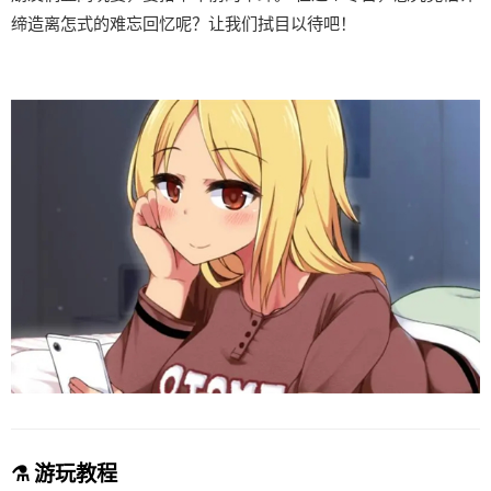
缔造离怎式的难忘回忆呢？让我们拭目以待吧！
⚗️ 游玩教程