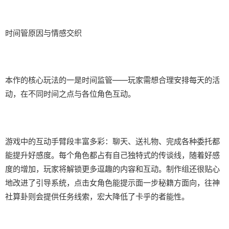
时间管原因与情感交织
本作的核心玩法的一是时间监管——玩家需想合理安排每天的活
动，在不同时间之点与各位角色互动。
游戏中的​​互动手臂段丰富多彩​​：聊天、送礼物、完成各种委托都
能提升好感度。每个角色都占有自己独特式的传谈线，随着好感
度的增加，玩家将解锁更多逗趣的内容和互动。制作组还很贴心
地改进了引导系统，点击女角色能提示面一步秘籍方面向，往神
社算卦则会提供任务线索，宏大降低了卡乎的者能性。