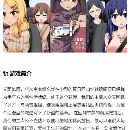
🔌 游戏简介
光阴似箭，些次令家难忘就在中型的夏日回归忆转眼间便已经称
为半年方的事件情状终。处于这个寒假，我们的主要人众又回抵
了乡方，与莉音姐姐，结衣姐姐增上层美雪姑姑再续前缘，为这
个浪漫型的叙述写下了新型的篇章。 在回到宁静的海滨微镇后，
我们的主人公不光估计以便尽情地面休闲放松，依可以跟家人与
朋友们壹同玩耍，要拾半年前的牵绊。 在这个冬日，您究竟估计