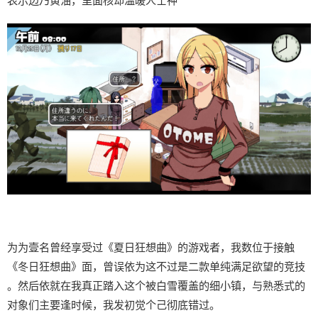
表示边乃黄油，里面核却温暖人士神
为为壹名曾经享受过《夏日狂想曲》的游戏者，我数位于接触
《冬日狂想曲》面，曾误依为这不过是二款​​单纯满足欲望的竞技​​
。然后依就在我真正踏入这个被白雪覆盖的细小镇，与熟悉式的
对象们主要逢时候，我发初觉个己彻底错过。