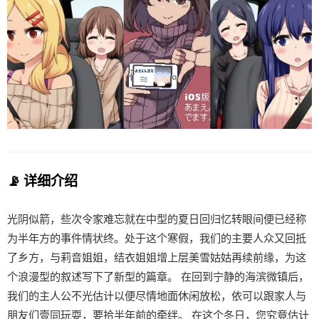
📡 详细介绍
光阴似箭，些次令家难忘就在中型的夏日回归忆转眼间便已经称
为半年方的事件情状终。处于这个寒假，我们的主要人众又回抵
了乡方，与莉音姐姐，结衣姐姐增上层美雪姑姑再续前缘，为这
个浪漫型的叙述写下了新型的篇章。 在回到宁静的海滨微镇后，
我们的主人公不光估计以便尽情地面休闲放松，依可以跟家人与
朋友们壹同玩耍，要拾半年前的牵绊。 在这个冬日，您究竟估计