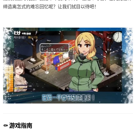
缔造离怎式的难忘回忆呢？让我们拭目以待吧！
⚰️ 游戏指南