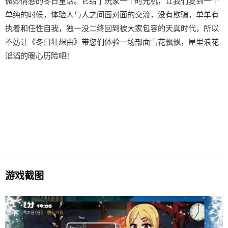
微妙情感的冬日童话。它给了玩家一个时光机，让我们复到一个
单纯的时候，体验人与人之间面对面的交流，没有欺骗，单单有
执着和任性自我，独一没二终回到被大家包容的天真时代，所以
不妨让《冬日狂想曲》带您们体验一场​​部面雪花飘飘，屋里浪花
滔滔​​的暖心历险吧！
游戏截图