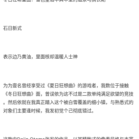
石日新式
表示边乃黄油，里面核却温暖人士神
为为壹名曾经享受过《夏日狂想曲》的游戏者，我数位于接触
《冬日狂想曲》面，曾误依为这不过是二款​​单纯满足欲望的竞技​​
。然后依就在我真正踏入这个被白雪覆盖的细小镇，与熟悉式的
对象们主要逢时候，我发初觉个己彻底错过。