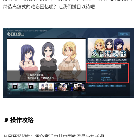
缔造离怎式的难忘回忆呢？让我们拭目以待吧！
📡 操作攻略
冬日狂希望曲：雪色童话中其中型的温景与搞长期