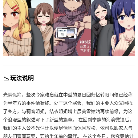
📉 玩法说明
光阴似箭，些次令家难忘就在中型的夏日回归忆转眼间便已经称
为半年方的事件情状终。处于这个寒假，我们的主要人众又回抵
了乡方，与莉音姐姐，结衣姐姐增上层美雪姑姑再续前缘，为这
个浪漫型的叙述写下了新型的篇章。 在回到宁静的海滨微镇后，
我们的主人公不光估计以便尽情地面休闲放松，依可以跟家人与
朋友们壹同玩耍，要拾半年前的牵绊。 在这个冬日，您究竟估计