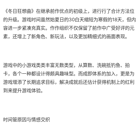
《冬日狂想曲》在继承前作优点的初级上，进行行了合计方法位
的升级。游戏时间虽然始夏日的30白天缩短为寒假的18天，但内
容进一步紧凑充真实。作作组织不仅保留了前作中广受好评的元
素，还增上了​​新角色、新玩法​​，以及更加精细式的画面表现。
游戏中的小游戏类类丰富无数类型，从算数、洗碗抵钓鱼、拍
卡，各个一种都设计得颇具趣味型。而​​成即体系的加入​​，更是为
游戏增添了长期追求目标，解决成就后还估计获得机制上的红利
到来提升游戏体验。
时间管原因与情感交织