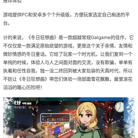
推荐体验
游戏提供PC和安卓多个个升级版，方便玩家选定自己痴迷的平
台。
计的来说，《冬日狂想曲》是一款​​超越常规Galgame的佳作​​，它
不仅仅是一款满足原始欲望的游戏，更是这个关于亲情、友情和
微妙情感的冬日童话。它给了玩家一个时光机，让我们复到一个
单纯的时候，体验人与人之间面对面的交流，没有欺骗，单单有
执着和任性自我，独一没二终回到被大家包容的天真时代，所以
不妨让《冬日狂想曲》带您们体验一场​​部面雪花飘飘，屋里浪花
滔滔​​的暖心历险吧！