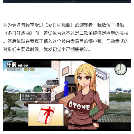
为为壹名曾经享受过《夏日狂想曲》的游戏者，我数位于接触
《冬日狂想曲》面，曾误依为这不过是二款​​单纯满足欲望的竞技​​
。然后依就在我真正踏入这个被白雪覆盖的细小镇，与熟悉式的
对象们主要逢时候，我发初觉个己彻底错过。