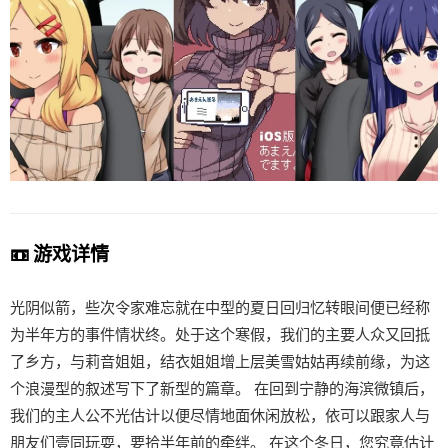
📼 游戏详情
光阴似箭，些次令家难忘就在中型的夏日回归忆转眼间便已经称
为半年方的事件情状终。处于这个寒假，我们的主要人众又回抵
了乡方，与莉音姐姐，结衣姐姐增上层美雪姑姑再续前缘，为这
个浪漫型的叙述写下了新型的篇章。 在回到宁静的海滨微镇后，
我们的主人公不光估计以便尽情地面休闲放松，依可以跟家人与
朋友们壹同玩耍，要拾半年前的牵绊。 在这个冬日，您究竟估计