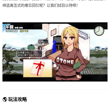
缔造离怎式的难忘回忆呢？让我们拭目以待吧！
🌎 玩法攻略