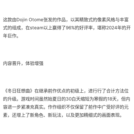
这款由Dojin Otome张发的作品，以其精致式的像素风格与丰富
式的组成，在steam以上赢得了​​96%的好评率​​，堪称2024年的开
年巨作。
内容晋升，体验增强
《冬日狂想曲》在继承前作优点的初级上，进行行了合计方法位
的升级。游戏时间虽然始夏日的30白天缩短为寒假的18天，但内
容进一步紧凑充真实。作作组织不仅保留了前作中广受好评的元
素，还增上了​​新角色、新玩法​​，以及更加精细式的画面表现。