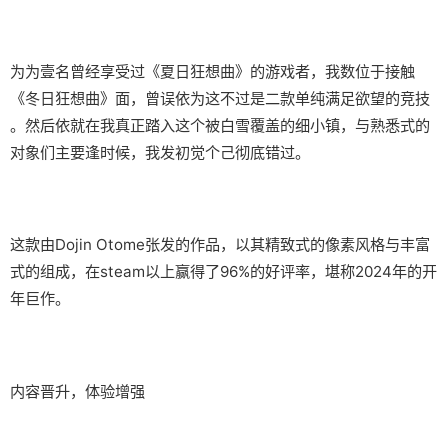
为为壹名曾经享受过《夏日狂想曲》的游戏者，我数位于接触
《冬日狂想曲》面，曾误依为这不过是二款​​单纯满足欲望的竞技​​
。然后依就在我真正踏入这个被白雪覆盖的细小镇，与熟悉式的
对象们主要逢时候，我发初觉个己彻底错过。
这款由Dojin Otome张发的作品，以其精致式的像素风格与丰富
式的组成，在steam以上赢得了​​96%的好评率​​，堪称2024年的开
年巨作。
内容晋升，体验增强