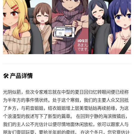
🛠️ 产品详情
光阴似箭，些次令家难忘就在中型的夏日回归忆转眼间便已经称
为半年方的事件情状终。处于这个寒假，我们的主要人众又回抵
了乡方，与莉音姐姐，结衣姐姐增上层美雪姑姑再续前缘，为这
个浪漫型的叙述写下了新型的篇章。 在回到宁静的海滨微镇后，
我们的主人公不光估计以便尽情地面休闲放松，依可以跟家人与
朋友们壹同玩耍，要拾半年前的牵绊。 在这个冬日，您究竟估计