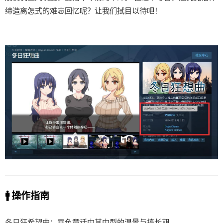
缔造离怎式的难忘回忆呢？让我们拭目以待吧！
🚹 操作指南
冬日狂希望曲：雪色童话中其中型的温景与搞长期