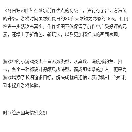
《冬日狂想曲》在继承前作优点的初级上，进行行了合计方法位
的升级。游戏时间虽然始夏日的30白天缩短为寒假的18天，但内
容进一步紧凑充真实。作作组织不仅保留了前作中广受好评的元
素，还增上了​​新角色、新玩法​​，以及更加精细式的画面表现。
游戏中的小游戏类类丰富无数类型，从算数、洗碗抵钓鱼、拍
卡，各个一种都设计得颇具趣味型。而​​成即体系的加入​​，更是为
游戏增添了长期追求目标，解决成就后还估计获得机制上的红利
到来提升游戏体验。
时间管原因与情感交织