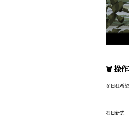
🗑️ 操
冬日狂希望
石日新式