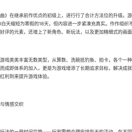
曲》在继承前作优点的初级上，进行行了合计方法位的升级。游
0白天缩短为寒假的18天，但内容进一步紧凑充真实。作作组织
好评的元素，还增上了​​新角色、新玩法​​，以及更加精细式的画
游戏类类丰富无数类型，从算数、洗碗抵钓鱼、拍卡，各个一种
而​​成即体系的加入​​，更是为游戏增添了长期追求目标，解决成
红利到来提升游戏体验。
与情感交织
玩法的一是时间监管——玩家需想合理安排每天的活动，在不同