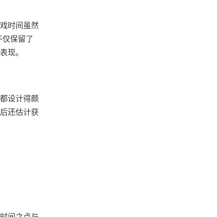
戏时间虽然
不仅保留了
面表现。
都设计得颇
就后还估计获
时间之点与