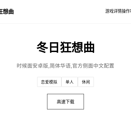
狂想曲
游戏详情
操作
冬日狂想曲
时候面安卓版,简体华语,官方侧面中文配置
恋爱模拟
单人
休闲
高速下载