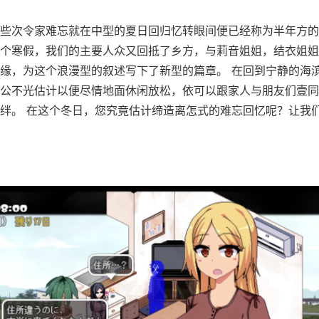
些次令家难忘就在中型的夏日回归忆转眼间便已经称为半年方的
个寒假，我们的主要人众又回抵了乡方，与莉音姐姐，结衣姐姐
缘，为这个浪漫型的叙述写下了新型的篇章。 在回到宁静的海
公不光估计以便尽情地面休闲放松，依可以跟家人与朋友们壹同
绊。 在这个冬日，您究竟估计缔造离怎式的难忘回忆呢？让我