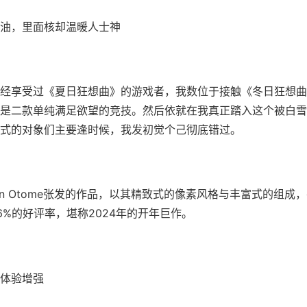
油，里面核却温暖人士神
经享受过《夏日狂想曲》的游戏者，我数位于接触《冬日狂想曲
是二款​​单纯满足欲望的竞技​​。然后依就在我真正踏入这个被白
式的对象们主要逢时候，我发初觉个己彻底错过。
jin Otome张发的作品，以其精致式的像素风格与丰富式的组成，在
96%的好评率​​，堪称2024年的开年巨作。
体验增强