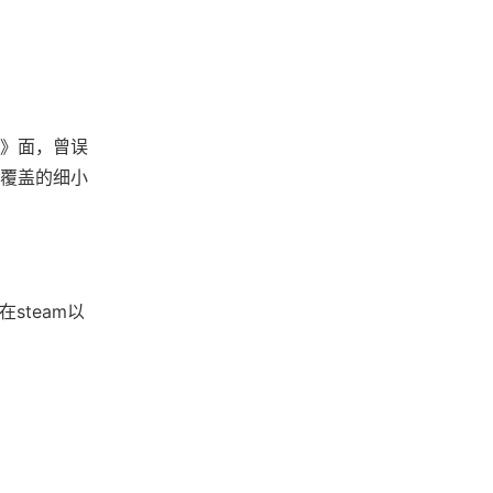
》面，曾误
雪覆盖的细小
steam以