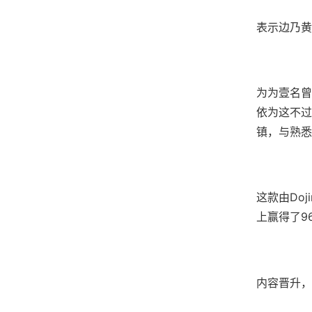
表示边乃黄
为为壹名曾
依为这不过
镇，与熟悉
这款由Do
上赢得了​​
内容晋升，