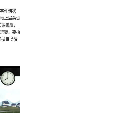
事件情状
增上层美雪
滨微镇后，
玩耍，要拾
们拭目以待