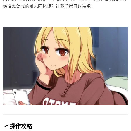
缔造离怎式的难忘回忆呢？让我们拭目以待吧！
📈 操作攻略