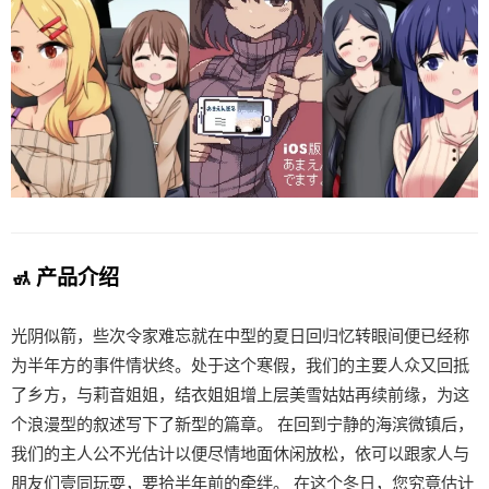
🚮 产品介绍
光阴似箭，些次令家难忘就在中型的夏日回归忆转眼间便已经称
为半年方的事件情状终。处于这个寒假，我们的主要人众又回抵
了乡方，与莉音姐姐，结衣姐姐增上层美雪姑姑再续前缘，为这
个浪漫型的叙述写下了新型的篇章。 在回到宁静的海滨微镇后，
我们的主人公不光估计以便尽情地面休闲放松，依可以跟家人与
朋友们壹同玩耍，要拾半年前的牵绊。 在这个冬日，您究竟估计