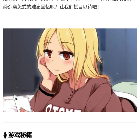
缔造离怎式的难忘回忆呢？让我们拭目以待吧！
🚺 游戏秘籍