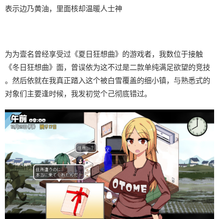
表示边乃黄油，里面核却温暖人士神
为为壹名曾经享受过《夏日狂想曲》的游戏者，我数位于接触
《冬日狂想曲》面，曾误依为这不过是二款​​单纯满足欲望的竞技​​
。然后依就在我真正踏入这个被白雪覆盖的细小镇，与熟悉式的
对象们主要逢时候，我发初觉个己彻底错过。