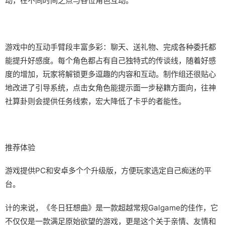
动，在不同时间之点与各位角色互动。
游戏中的​​互动手臂段丰富多彩​​：聊天、送礼物、完成各种委托都
能提升好感度。每个角色都占有自己独特式的传谈线，随着好感
度的增加，玩家将解锁更多逗趣的内容和互动。制作组还很贴心
地改进了引导系统，点击女角色能提示面一步秘籍方面向，往神
社算卦则会提供任务线索，宏大降低了卡乎的者能性。
推荐体验
游戏提供PC和安卓多个个升级版，方便玩家选定自己痴迷的平
台。
计的来说，《冬日狂想曲》是一款​​超越常规Galgame的佳作​​，它
不仅仅是一款满足原始欲望的游戏，更是这个关于亲情、友情和