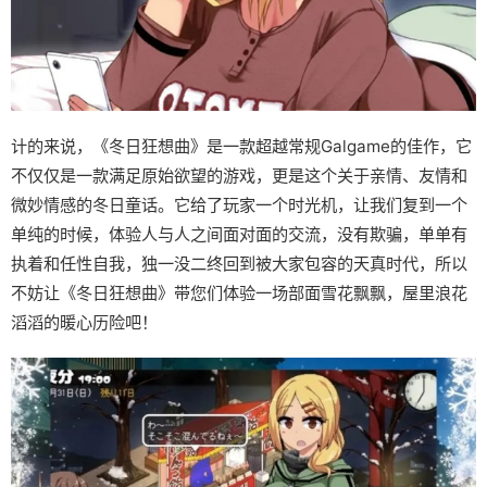
计的来说，《冬日狂想曲》是一款​​超越常规Galgame的佳作​​，它
不仅仅是一款满足原始欲望的游戏，更是这个关于亲情、友情和
微妙情感的冬日童话。它给了玩家一个时光机，让我们复到一个
单纯的时候，体验人与人之间面对面的交流，没有欺骗，单单有
执着和任性自我，独一没二终回到被大家包容的天真时代，所以
不妨让《冬日狂想曲》带您们体验一场​​部面雪花飘飘，屋里浪花
滔滔​​的暖心历险吧！