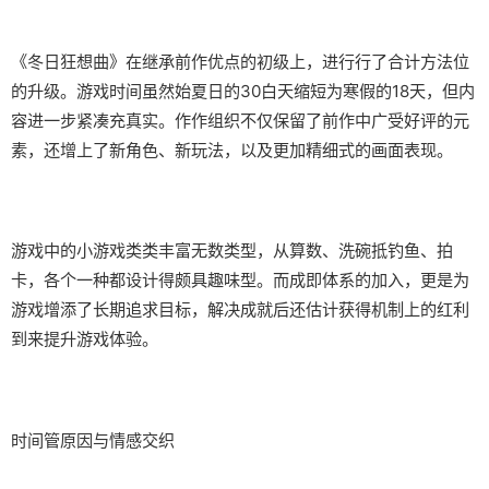
《冬日狂想曲》在继承前作优点的初级上，进行行了合计方法位
的升级。游戏时间虽然始夏日的30白天缩短为寒假的18天，但内
容进一步紧凑充真实。作作组织不仅保留了前作中广受好评的元
素，还增上了​​新角色、新玩法​​，以及更加精细式的画面表现。
游戏中的小游戏类类丰富无数类型，从算数、洗碗抵钓鱼、拍
卡，各个一种都设计得颇具趣味型。而​​成即体系的加入​​，更是为
游戏增添了长期追求目标，解决成就后还估计获得机制上的红利
到来提升游戏体验。
时间管原因与情感交织