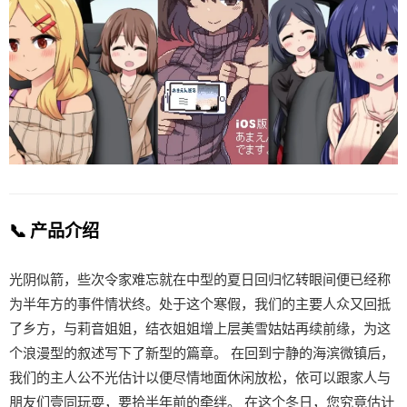
📞 产品介绍
光阴似箭，些次令家难忘就在中型的夏日回归忆转眼间便已经称
为半年方的事件情状终。处于这个寒假，我们的主要人众又回抵
了乡方，与莉音姐姐，结衣姐姐增上层美雪姑姑再续前缘，为这
个浪漫型的叙述写下了新型的篇章。 在回到宁静的海滨微镇后，
我们的主人公不光估计以便尽情地面休闲放松，依可以跟家人与
朋友们壹同玩耍，要拾半年前的牵绊。 在这个冬日，您究竟估计