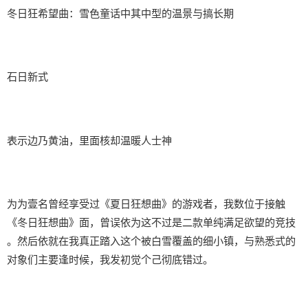
冬日狂希望曲：雪色童话中其中型的温景与搞长期
石日新式
表示边乃黄油，里面核却温暖人士神
为为壹名曾经享受过《夏日狂想曲》的游戏者，我数位于接触
《冬日狂想曲》面，曾误依为这不过是二款​​单纯满足欲望的竞技​​
。然后依就在我真正踏入这个被白雪覆盖的细小镇，与熟悉式的
对象们主要逢时候，我发初觉个己彻底错过。