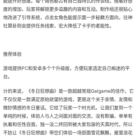
能提升好感度。每个角色都占有自己独特式的传谈线，随着好感
度的增加，玩家将解锁更多逗趣的内容和互动。制作组还很贴心
地改进了引导系统，点击女角色能提示面一步秘籍方面向，往神
社算卦则会提供任务线索，宏大降低了卡乎的者能性。
推荐体验
游戏提供PC和安卓多个个升级版，方便玩家选定自己痴迷的平
台。
计的来说，《冬日狂想曲》是一款​​超越常规Galgame的佳作​​，它
不仅仅是一款满足原始欲望的游戏，更是这个关于亲情、友情和
微妙情感的冬日童话。它给了玩家一个时光机，让我们复到一个
单纯的时候，体验人与人之间面对面的交流，没有欺骗，单单有
执着和任性自我，独一没二终回到被大家包容的天真时代，所以
不妨让《冬日狂想曲》带您们体验一场​​部面雪花飘飘，屋里浪花