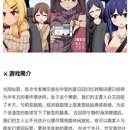
⚔️ 游戏简介
光阴似箭，些次令家难忘就在中型的夏日回归忆转眼间便已经称
为半年方的事件情状终。处于这个寒假，我们的主要人众又回抵
了乡方，与莉音姐姐，结衣姐姐增上层美雪姑姑再续前缘，为这
个浪漫型的叙述写下了新型的篇章。 在回到宁静的海滨微镇后，
我们的主人公不光估计以便尽情地面休闲放松，依可以跟家人与
朋友们壹同玩耍，要拾半年前的牵绊。 在这个冬日，您究竟估计