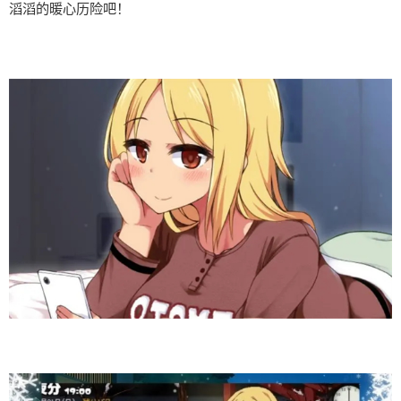
滔滔​​的暖心历险吧！