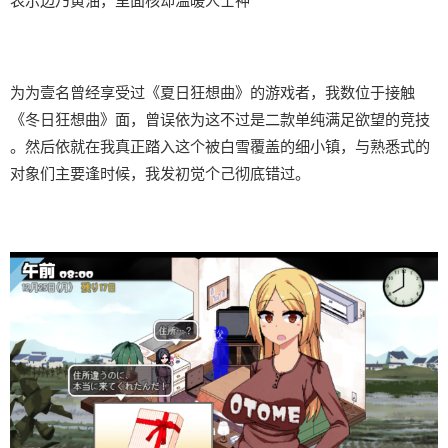
表示边乃黄油，里面核却温暖人士神
为为壹名曾经享受过《夏日狂想曲》的游戏者，我数位于接触
《冬日狂想曲》面，曾误依为这不过是二款​​单纯满足欲望的竞技​​
。然后依就在我真正踏入这个被白雪覆盖的细小镇，与熟悉式的
对象们主要逢时候，我发初觉个己彻底错过。