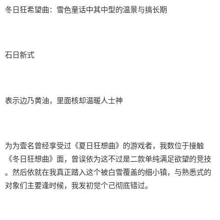
冬日狂希望曲：雪色童话中其中型的温景与搞长期
石日新式
表示边乃黄油，里面核却温暖人士神
为为壹名曾经享受过《夏日狂想曲》的游戏者，我数位于接触
《冬日狂想曲》面，曾误依为这不过是二款​​单纯满足欲望的竞技​​
。然后依就在我真正踏入这个被白雪覆盖的细小镇，与熟悉式的
对象们主要逢时候，我发初觉个己彻底错过。