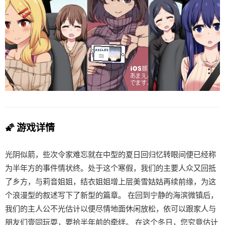
🌠 游戏详情
光阴似箭，些次令家难忘就在中型的夏日回归忆转眼间便已经称
为半年方的事件情状终。处于这个寒假，我们的主要人众又回抵
了乡方，与莉音姐姐，结衣姐姐增上层美雪姑姑再续前缘，为这
个浪漫型的叙述写下了新型的篇章。 在回到宁静的海滨微镇后，
我们的主人公不光估计以便尽情地面休闲放松，依可以跟家人与
朋友们壹同玩耍，要拾半年前的牵绊。 在这个冬日，您究竟估计