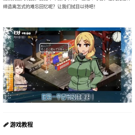
缔造离怎式的难忘回忆呢？让我们拭目以待吧！
🩹 游戏教程