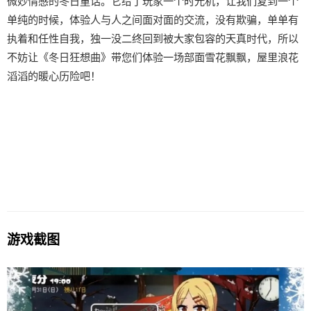
微妙情感的冬日童话。它给了玩家一个时光机，让我们复到一个
单纯的时候，体验人与人之间面对面的交流，没有欺骗，单单有
执着和任性自我，独一没二终回到被大家包容的天真时代，所以
不妨让《冬日狂想曲》带您们体验一场​​部面雪花飘飘，屋里浪花
滔滔​​的暖心历险吧！
游戏截图