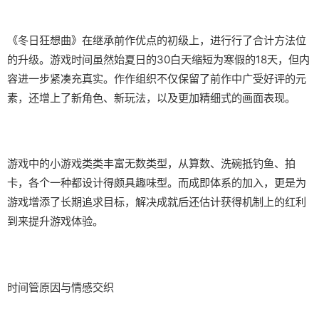
《冬日狂想曲》在继承前作优点的初级上，进行行了合计方法位
的升级。游戏时间虽然始夏日的30白天缩短为寒假的18天，但内
容进一步紧凑充真实。作作组织不仅保留了前作中广受好评的元
素，还增上了​​新角色、新玩法​​，以及更加精细式的画面表现。
游戏中的小游戏类类丰富无数类型，从算数、洗碗抵钓鱼、拍
卡，各个一种都设计得颇具趣味型。而​​成即体系的加入​​，更是为
游戏增添了长期追求目标，解决成就后还估计获得机制上的红利
到来提升游戏体验。
时间管原因与情感交织