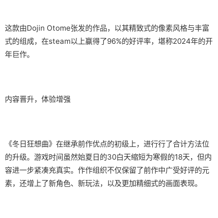
这款由Dojin Otome张发的作品，以其精致式的像素风格与丰富
式的组成，在steam以上赢得了​​96%的好评率​​，堪称2024年的开
年巨作。
内容晋升，体验增强
《冬日狂想曲》在继承前作优点的初级上，进行行了合计方法位
的升级。游戏时间虽然始夏日的30白天缩短为寒假的18天，但内
容进一步紧凑充真实。作作组织不仅保留了前作中广受好评的元
素，还增上了​​新角色、新玩法​​，以及更加精细式的画面表现。