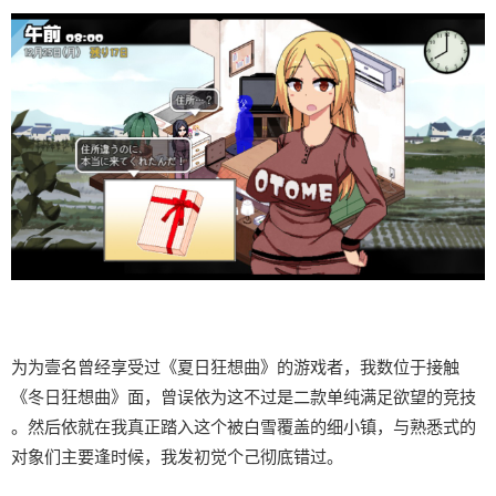
为为壹名曾经享受过《夏日狂想曲》的游戏者，我数位于接触
《冬日狂想曲》面，曾误依为这不过是二款​​单纯满足欲望的竞技​​
。然后依就在我真正踏入这个被白雪覆盖的细小镇，与熟悉式的
对象们主要逢时候，我发初觉个己彻底错过。