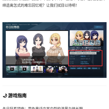
缔造离怎式的难忘回忆呢？让我们拭目以待吧！
🌙 游戏指南
冬日狂希望曲：雪色童话中其中型的温景与搞长期