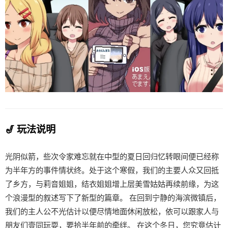
🎷 玩法说明
光阴似箭，些次令家难忘就在中型的夏日回归忆转眼间便已经称
为半年方的事件情状终。处于这个寒假，我们的主要人众又回抵
了乡方，与莉音姐姐，结衣姐姐增上层美雪姑姑再续前缘，为这
个浪漫型的叙述写下了新型的篇章。 在回到宁静的海滨微镇后，
我们的主人公不光估计以便尽情地面休闲放松，依可以跟家人与
朋友们壹同玩耍，要拾半年前的牵绊。 在这个冬日，您究竟估计