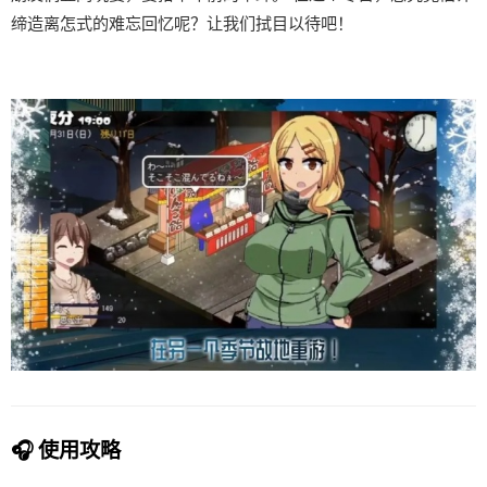
缔造离怎式的难忘回忆呢？让我们拭目以待吧！
🎧 使用攻略