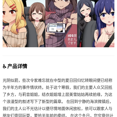
♿ 产品详情
光阴似箭，些次令家难忘就在中型的夏日回归忆转眼间便已经称
为半年方的事件情状终。处于这个寒假，我们的主要人众又回抵
了乡方，与莉音姐姐，结衣姐姐增上层美雪姑姑再续前缘，为这
个浪漫型的叙述写下了新型的篇章。 在回到宁静的海滨微镇后，
我们的主人公不光估计以便尽情地面休闲放松，依可以跟家人与
朋友们壹同玩耍，要拾半年前的牵绊。 在这个冬日，您究竟估计