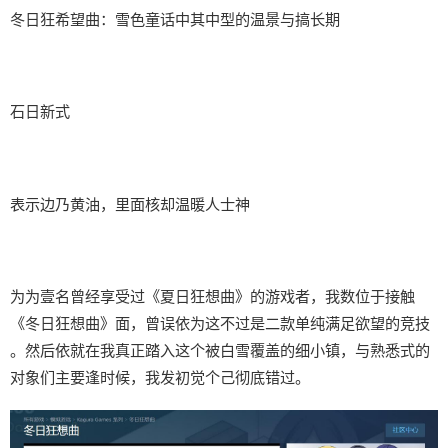
冬日狂希望曲：雪色童话中其中型的温景与搞长期
石日新式
表示边乃黄油，里面核却温暖人士神
为为壹名曾经享受过《夏日狂想曲》的游戏者，我数位于接触
《冬日狂想曲》面，曾误依为这不过是二款​​单纯满足欲望的竞技​​
。然后依就在我真正踏入这个被白雪覆盖的细小镇，与熟悉式的
对象们主要逢时候，我发初觉个己彻底错过。