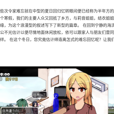
些次令家难忘就在中型的夏日回归忆转眼间便已经称为半年方的
个寒假，我们的主要人众又回抵了乡方，与莉音姐姐，结衣姐姐
缘，为这个浪漫型的叙述写下了新型的篇章。 在回到宁静的海
公不光估计以便尽情地面休闲放松，依可以跟家人与朋友们壹同
绊。 在这个冬日，您究竟估计缔造离怎式的难忘回忆呢？让我