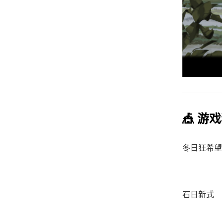
🎪 游
冬日狂希望
石日新式