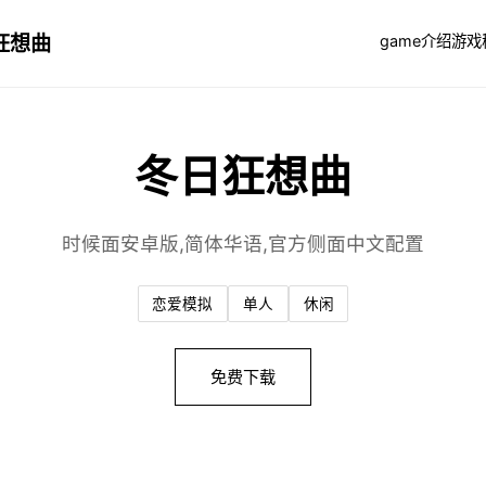
狂想曲
game介绍
游戏
冬日狂想曲
时候面安卓版,简体华语,官方侧面中文配置
恋爱模拟
单人
休闲
免费下载