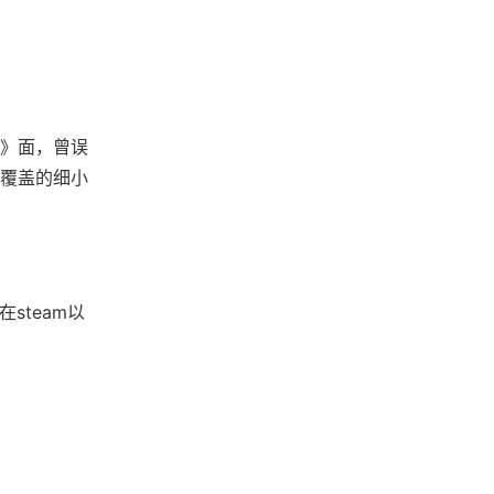
》面，曾误
雪覆盖的细小
steam以