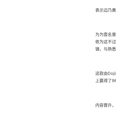
表示边乃黄
为为壹名曾
依为这不过
镇，与熟悉
这款由Do
上赢得了​​
内容晋升，