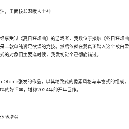
油，里面核却温暖人士神
经享受过《夏日狂想曲》的游戏者，我数位于接触《冬日狂想曲
是二款​​单纯满足欲望的竞技​​。然后依就在我真正踏入这个被白
式的对象们主要逢时候，我发初觉个己彻底错过。
jin Otome张发的作品，以其精致式的像素风格与丰富式的组成，在
96%的好评率​​，堪称2024年的开年巨作。
体验增强