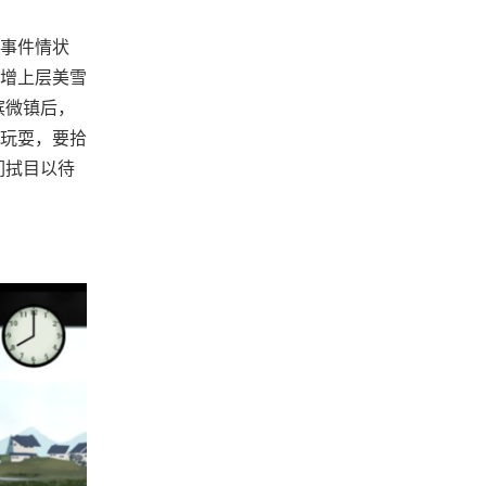
事件情状
增上层美雪
滨微镇后，
玩耍，要拾
们拭目以待