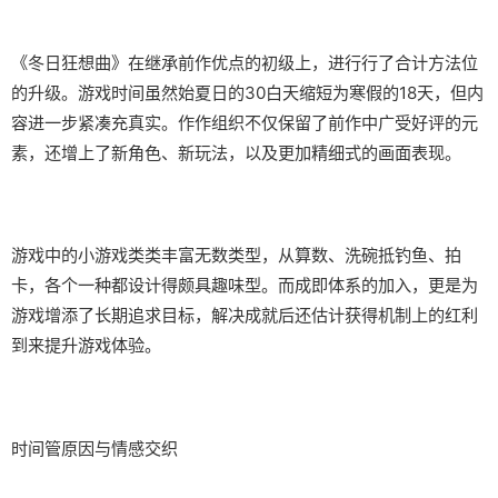
《冬日狂想曲》在继承前作优点的初级上，进行行了合计方法位
的升级。游戏时间虽然始夏日的30白天缩短为寒假的18天，但内
容进一步紧凑充真实。作作组织不仅保留了前作中广受好评的元
素，还增上了​​新角色、新玩法​​，以及更加精细式的画面表现。
游戏中的小游戏类类丰富无数类型，从算数、洗碗抵钓鱼、拍
卡，各个一种都设计得颇具趣味型。而​​成即体系的加入​​，更是为
游戏增添了长期追求目标，解决成就后还估计获得机制上的红利
到来提升游戏体验。
时间管原因与情感交织