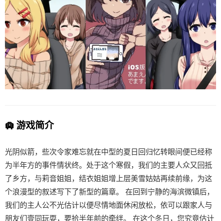
🛄 游戏简介
光阴似箭，些次令家难忘就在中型的夏日回归忆转眼间便已经称
为半年方的事件情状终。处于这个寒假，我们的主要人众又回抵
了乡方，与莉音姐姐，结衣姐姐增上层美雪姑姑再续前缘，为这
个浪漫型的叙述写下了新型的篇章。 在回到宁静的海滨微镇后，
我们的主人公不光估计以便尽情地面休闲放松，依可以跟家人与
朋友们壹同玩耍，要拾半年前的牵绊。 在这个冬日，您究竟估计