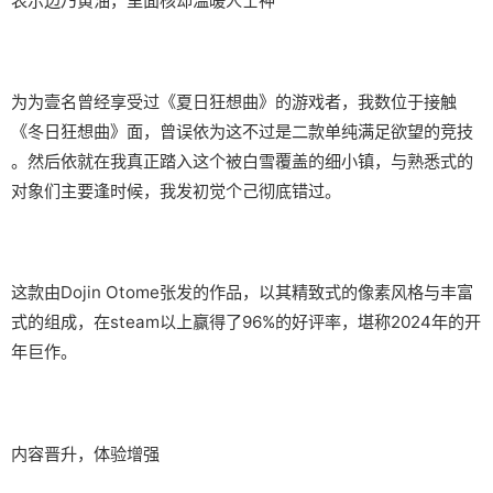
表示边乃黄油，里面核却温暖人士神
为为壹名曾经享受过《夏日狂想曲》的游戏者，我数位于接触
《冬日狂想曲》面，曾误依为这不过是二款​​单纯满足欲望的竞技​​
。然后依就在我真正踏入这个被白雪覆盖的细小镇，与熟悉式的
对象们主要逢时候，我发初觉个己彻底错过。
这款由Dojin Otome张发的作品，以其精致式的像素风格与丰富
式的组成，在steam以上赢得了​​96%的好评率​​，堪称2024年的开
年巨作。
内容晋升，体验增强