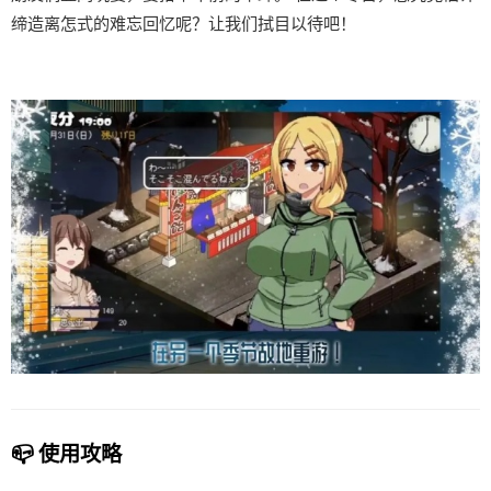
缔造离怎式的难忘回忆呢？让我们拭目以待吧！
📪 使用攻略