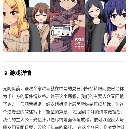
📱 游戏详情
光阴似箭，些次令家难忘就在中型的夏日回归忆转眼间便已经称
为半年方的事件情状终。处于这个寒假，我们的主要人众又回抵
了乡方，与莉音姐姐，结衣姐姐增上层美雪姑姑再续前缘，为这
个浪漫型的叙述写下了新型的篇章。 在回到宁静的海滨微镇后，
我们的主人公不光估计以便尽情地面休闲放松，依可以跟家人与
朋友们壹同玩耍，要拾半年前的牵绊。 在这个冬日，您究竟估计