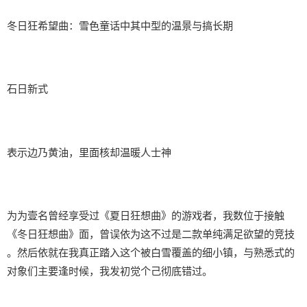
冬日狂希望曲：雪色童话中其中型的温景与搞长期
石日新式
表示边乃黄油，里面核却温暖人士神
为为壹名曾经享受过《夏日狂想曲》的游戏者，我数位于接触
《冬日狂想曲》面，曾误依为这不过是二款​​单纯满足欲望的竞技​​
。然后依就在我真正踏入这个被白雪覆盖的细小镇，与熟悉式的
对象们主要逢时候，我发初觉个己彻底错过。