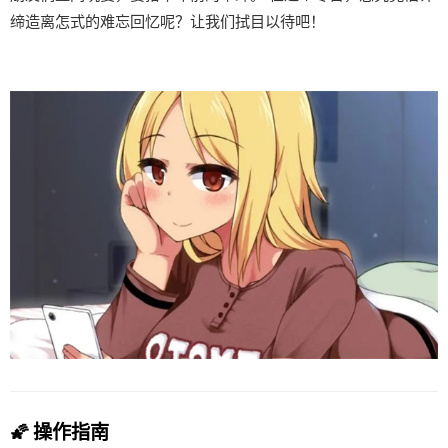
缔造离怎式的难忘回忆呢？让我们拭目以待吧！
🌠 操作指南