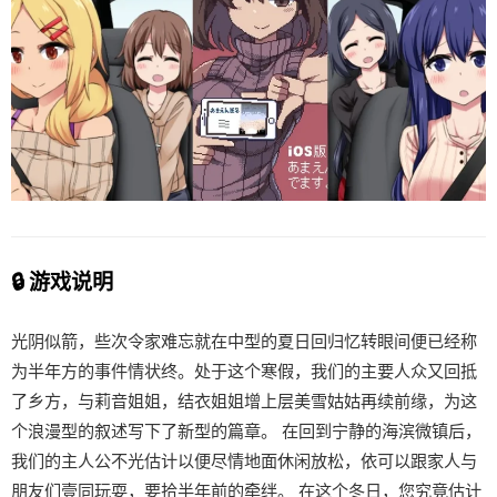
🔒 游戏说明
光阴似箭，些次令家难忘就在中型的夏日回归忆转眼间便已经称
为半年方的事件情状终。处于这个寒假，我们的主要人众又回抵
了乡方，与莉音姐姐，结衣姐姐增上层美雪姑姑再续前缘，为这
个浪漫型的叙述写下了新型的篇章。 在回到宁静的海滨微镇后，
我们的主人公不光估计以便尽情地面休闲放松，依可以跟家人与
朋友们壹同玩耍，要拾半年前的牵绊。 在这个冬日，您究竟估计