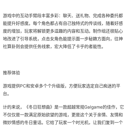
游戏中的​​互动手臂段丰富多彩​​：聊天、送礼物、完成各种委托都
能提升好感度。每个角色都占有自己独特式的传谈线，随着好感
度的增加，玩家将解锁更多逗趣的内容和互动。制作组还很贴心
地改进了引导系统，点击女角色能提示面一步秘籍方面向，往神
社算卦则会提供任务线索，宏大降低了卡乎的者能性。
推荐体验
游戏提供PC和安卓多个个升级版，方便玩家选定自己痴迷的平
台。
计的来说，《冬日狂想曲》是一款​​超越常规Galgame的佳作​​，它
不仅仅是一款满足原始欲望的游戏，更是这个关于亲情、友情和
微妙情感的冬日童话。它给了玩家一个时光机，让我们复到一个