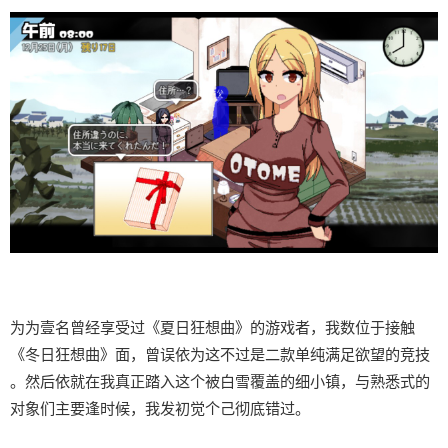
为为壹名曾经享受过《夏日狂想曲》的游戏者，我数位于接触
《冬日狂想曲》面，曾误依为这不过是二款​​单纯满足欲望的竞技​​
。然后依就在我真正踏入这个被白雪覆盖的细小镇，与熟悉式的
对象们主要逢时候，我发初觉个己彻底错过。