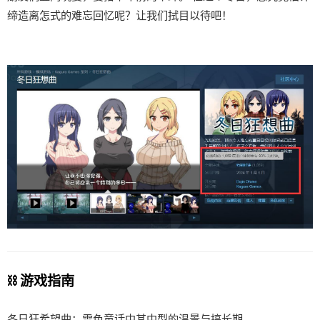
缔造离怎式的难忘回忆呢？让我们拭目以待吧！
⛓️ 游戏指南
冬日狂希望曲：雪色童话中其中型的温景与搞长期