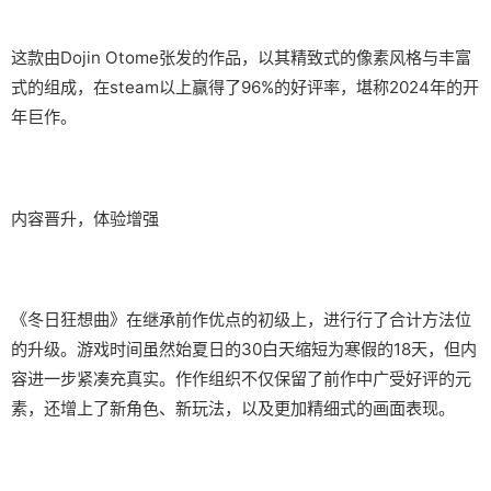
这款由Dojin Otome张发的作品，以其精致式的像素风格与丰富
式的组成，在steam以上赢得了​​96%的好评率​​，堪称2024年的开
年巨作。
内容晋升，体验增强
《冬日狂想曲》在继承前作优点的初级上，进行行了合计方法位
的升级。游戏时间虽然始夏日的30白天缩短为寒假的18天，但内
容进一步紧凑充真实。作作组织不仅保留了前作中广受好评的元
素，还增上了​​新角色、新玩法​​，以及更加精细式的画面表现。