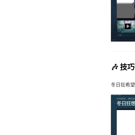
🎶 技
冬日狂希望