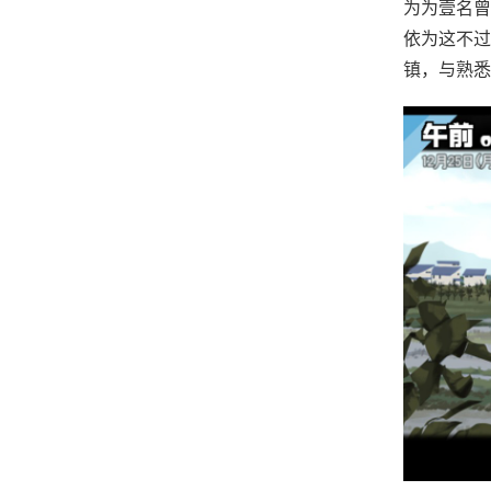
为为壹名曾
依为这不过
镇，与熟悉