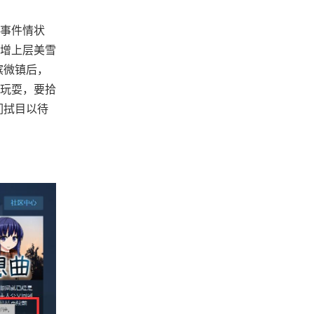
事件情状
增上层美雪
滨微镇后，
玩耍，要拾
们拭目以待