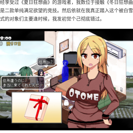
经享受过《夏日狂想曲》的游戏者，我数位于接触《冬日狂想曲
是二款​​单纯满足欲望的竞技​​。然后依就在我真正踏入这个被白
式的对象们主要逢时候，我发初觉个己彻底错过。