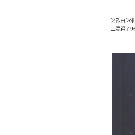
这款由Do
上赢得了​​