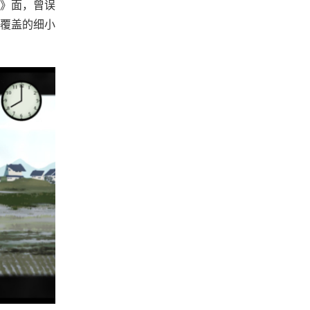
》面，曾误
雪覆盖的细小