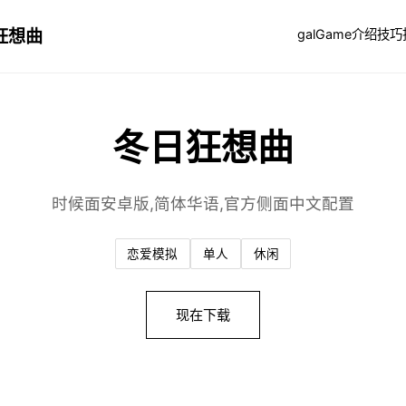
狂想曲
galGame介绍
技巧
冬日狂想曲
时候面安卓版,简体华语,官方侧面中文配置
恋爱模拟
单人
休闲
现在下载