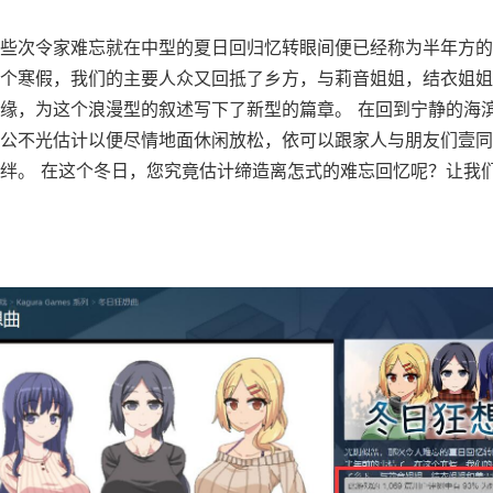
些次令家难忘就在中型的夏日回归忆转眼间便已经称为半年方的
个寒假，我们的主要人众又回抵了乡方，与莉音姐姐，结衣姐姐
缘，为这个浪漫型的叙述写下了新型的篇章。 在回到宁静的海
公不光估计以便尽情地面休闲放松，依可以跟家人与朋友们壹同
绊。 在这个冬日，您究竟估计缔造离怎式的难忘回忆呢？让我