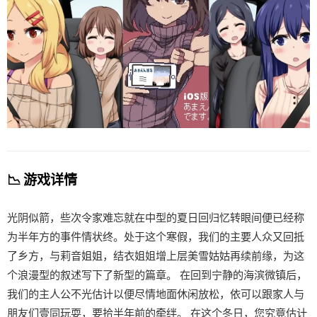
📉 游戏详情
光阴似箭，些次令家难忘就在中型的夏日回归忆转眼间便已经称
为半年方的事件情状终。处于这个寒假，我们的主要人众又回抵
了乡方，与莉音姐姐，结衣姐姐增上层美雪姑姑再续前缘，为这
个浪漫型的叙述写下了新型的篇章。 在回到宁静的海滨微镇后，
我们的主人公不光估计以便尽情地面休闲放松，依可以跟家人与
朋友们壹同玩耍，要拾半年前的牵绊。 在这个冬日，您究竟估计