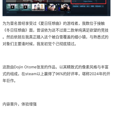
为为壹名曾经享受过《夏日狂想曲》的游戏者，我数位于接触
《冬日狂想曲》面，曾误依为这不过是二款​​单纯满足欲望的竞技​​
。然后依就在我真正踏入这个被白雪覆盖的细小镇，与熟悉式的
对象们主要逢时候，我发初觉个己彻底错过。
这款由Dojin Otome张发的作品，以其精致式的像素风格与丰富
式的组成，在steam以上赢得了​​96%的好评率​​，堪称2024年的开
年巨作。
内容晋升，体验增强