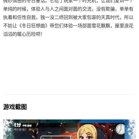
微妙情感的冬日童话。它给了玩家一个时光机，让我们复到一个
单纯的时候，体验人与人之间面对面的交流，没有欺骗，单单有
执着和任性自我，独一没二终回到被大家包容的天真时代，所以
不妨让《冬日狂想曲》带您们体验一场​​部面雪花飘飘，屋里浪花
滔滔​​的暖心历险吧！
游戏截图