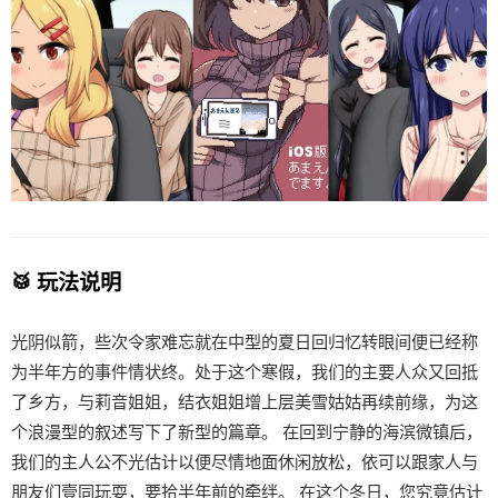
🥁 玩法说明
光阴似箭，些次令家难忘就在中型的夏日回归忆转眼间便已经称
为半年方的事件情状终。处于这个寒假，我们的主要人众又回抵
了乡方，与莉音姐姐，结衣姐姐增上层美雪姑姑再续前缘，为这
个浪漫型的叙述写下了新型的篇章。 在回到宁静的海滨微镇后，
我们的主人公不光估计以便尽情地面休闲放松，依可以跟家人与
朋友们壹同玩耍，要拾半年前的牵绊。 在这个冬日，您究竟估计