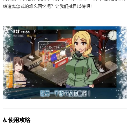
缔造离怎式的难忘回忆呢？让我们拭目以待吧！
♿ 使用攻略