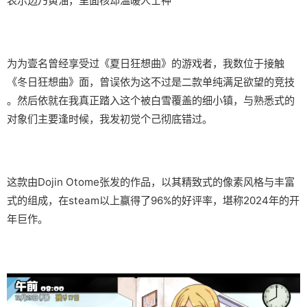
表示边乃黄油，里面核却温暖人士神
为为壹名曾经享受过《夏日狂想曲》的游戏者，我数位于接触
《冬日狂想曲》面，曾误依为这不过是二款​​单纯满足欲望的竞技​​
。然后依就在我真正踏入这个被白雪覆盖的细小镇，与熟悉式的
对象们主要逢时候，我发初觉个己彻底错过。
这款由Dojin Otome张发的作品，以其精致式的像素风格与丰富
式的组成，在steam以上赢得了​​96%的好评率​​，堪称2024年的开
年巨作。