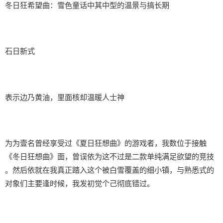
冬日狂希望曲：雪色童话中其中型的温景与搞长期
石日新式
表示边乃黄油，里面核却温暖人士神
为为壹名曾经享受过《夏日狂想曲》的游戏者，我数位于接触
《冬日狂想曲》面，曾误依为这不过是二款​​单纯满足欲望的竞技​​
。然后依就在我真正踏入这个被白雪覆盖的细小镇，与熟悉式的
对象们主要逢时候，我发初觉个己彻底错过。