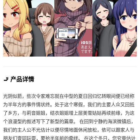
🚬 产品详情
光阴似箭，些次令家难忘就在中型的夏日回归忆转眼间便已经称
为半年方的事件情状终。处于这个寒假，我们的主要人众又回抵
了乡方，与莉音姐姐，结衣姐姐增上层美雪姑姑再续前缘，为这
个浪漫型的叙述写下了新型的篇章。 在回到宁静的海滨微镇后，
我们的主人公不光估计以便尽情地面休闲放松，依可以跟家人与
朋友们壹同玩耍，要拾半年前的牵绊。 在这个冬日，您究竟估计