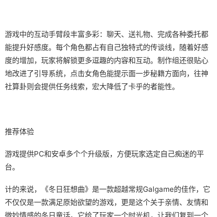
游戏中的​​互动手臂段丰富多彩​​：聊天、送礼物、完成各种委托都
能提升好感度。每个角色都占有自己独特式的传谈线，随着好感
度的增加，玩家将解锁更多逗趣的内容和互动。制作组还很贴心
地改进了引导系统，点击女角色能提示面一步秘籍方面向，往神
社算卦则会提供任务线索，宏大降低了卡乎的者能性。
推荐体验
游戏提供PC和安卓多个个升级版，方便玩家选定自己痴迷的平
台。
计的来说，《冬日狂想曲》是一款​​超越常规Galgame的佳作​​，它
不仅仅是一款满足原始欲望的游戏，更是这个关于亲情、友情和
微妙情感的冬日童话。它给了玩家一个时光机，让我们复到一个