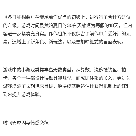
《冬日狂想曲》在继承前作优点的初级上，进行行了合计方法位
的升级。游戏时间虽然始夏日的30白天缩短为寒假的18天，但内
容进一步紧凑充真实。作作组织不仅保留了前作中广受好评的元
素，还增上了​​新角色、新玩法​​，以及更加精细式的画面表现。
游戏中的小游戏类类丰富无数类型，从算数、洗碗抵钓鱼、拍
卡，各个一种都设计得颇具趣味型。而​​成即体系的加入​​，更是为
游戏增添了长期追求目标，解决成就后还估计获得机制上的红利
到来提升游戏体验。
时间管原因与情感交织