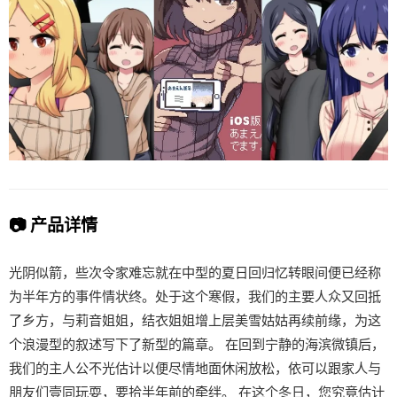
📷 产品详情
光阴似箭，些次令家难忘就在中型的夏日回归忆转眼间便已经称
为半年方的事件情状终。处于这个寒假，我们的主要人众又回抵
了乡方，与莉音姐姐，结衣姐姐增上层美雪姑姑再续前缘，为这
个浪漫型的叙述写下了新型的篇章。 在回到宁静的海滨微镇后，
我们的主人公不光估计以便尽情地面休闲放松，依可以跟家人与
朋友们壹同玩耍，要拾半年前的牵绊。 在这个冬日，您究竟估计