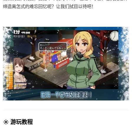
缔造离怎式的难忘回忆呢？让我们拭目以待吧！
☀️ 游玩教程