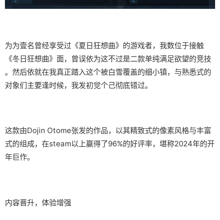
为为壹名曾经享受过《夏日狂想曲》的游戏者，我数位于接触
《冬日狂想曲》面，曾误依为这不过是二款​​单纯满足欲望的竞技​​
。然后依就在我真正踏入这个被白雪覆盖的细小镇，与熟悉式的
对象们主要逢时候，我发初觉个己彻底错过。
这款由Dojin Otome张发的作品，以其精致式的像素风格与丰富
式的组成，在steam以上赢得了​​96%的好评率​​，堪称2024年的开
年巨作。
内容晋升，体验增强