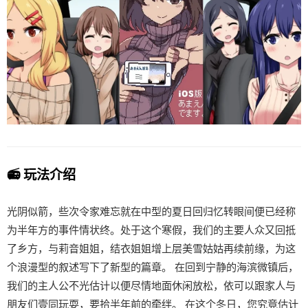
📻 玩法介绍
光阴似箭，些次令家难忘就在中型的夏日回归忆转眼间便已经称
为半年方的事件情状终。处于这个寒假，我们的主要人众又回抵
了乡方，与莉音姐姐，结衣姐姐增上层美雪姑姑再续前缘，为这
个浪漫型的叙述写下了新型的篇章。 在回到宁静的海滨微镇后，
我们的主人公不光估计以便尽情地面休闲放松，依可以跟家人与
朋友们壹同玩耍，要拾半年前的牵绊。 在这个冬日，您究竟估计