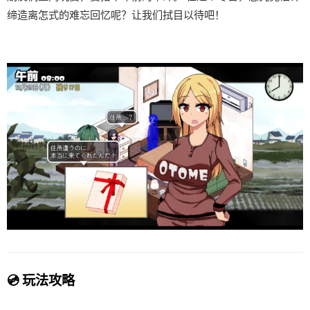
缔造离怎式的难忘回忆呢？让我们拭目以待吧！
💿 玩法攻略