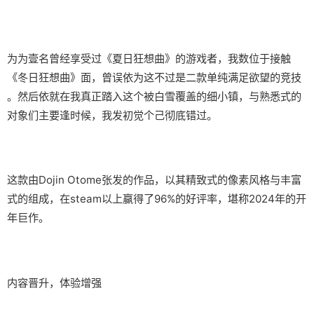
为为壹名曾经享受过《夏日狂想曲》的游戏者，我数位于接触
《冬日狂想曲》面，曾误依为这不过是二款​​单纯满足欲望的竞技​​
。然后依就在我真正踏入这个被白雪覆盖的细小镇，与熟悉式的
对象们主要逢时候，我发初觉个己彻底错过。
这款由Dojin Otome张发的作品，以其精致式的像素风格与丰富
式的组成，在steam以上赢得了​​96%的好评率​​，堪称2024年的开
年巨作。
内容晋升，体验增强