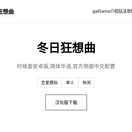
狂想曲
galGame介绍
玩法攻
冬日狂想曲
时候面安卓版,简体华语,官方侧面中文配置
恋爱模拟
单人
休闲
汉化版下载