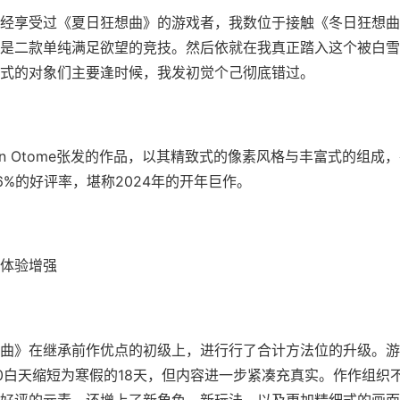
经享受过《夏日狂想曲》的游戏者，我数位于接触《冬日狂想曲
是二款​​单纯满足欲望的竞技​​。然后依就在我真正踏入这个被白
式的对象们主要逢时候，我发初觉个己彻底错过。
jin Otome张发的作品，以其精致式的像素风格与丰富式的组成，在
96%的好评率​​，堪称2024年的开年巨作。
体验增强
曲》在继承前作优点的初级上，进行行了合计方法位的升级。游
0白天缩短为寒假的18天，但内容进一步紧凑充真实。作作组织
好评的元素，还增上了​​新角色、新玩法​​，以及更加精细式的画