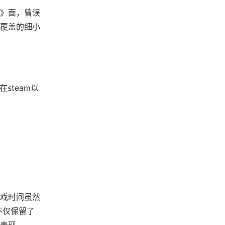
》面，曾误
雪覆盖的细小
steam以
戏时间虽然
不仅保留了
面表现。