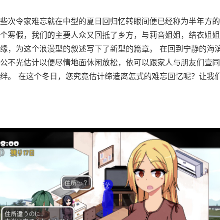
些次令家难忘就在中型的夏日回归忆转眼间便已经称为半年方的
个寒假，我们的主要人众又回抵了乡方，与莉音姐姐，结衣姐姐
缘，为这个浪漫型的叙述写下了新型的篇章。 在回到宁静的海
公不光估计以便尽情地面休闲放松，依可以跟家人与朋友们壹同
绊。 在这个冬日，您究竟估计缔造离怎式的难忘回忆呢？让我