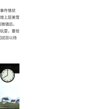
事件情状
增上层美雪
滨微镇后，
玩耍，要拾
们拭目以待