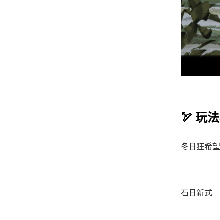
🏹 玩
冬日狂希望
石日新式