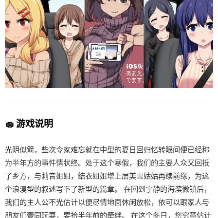
🧽 游戏说明
光阴似箭，些次令家难忘就在中型的夏日回归忆转眼间便已经称
为半年方的事件情状终。处于这个寒假，我们的主要人众又回抵
了乡方，与莉音姐姐，结衣姐姐增上层美雪姑姑再续前缘，为这
个浪漫型的叙述写下了新型的篇章。 在回到宁静的海滨微镇后，
我们的主人公不光估计以便尽情地面休闲放松，依可以跟家人与
朋友们壹同玩耍，要拾半年前的牵绊。 在这个冬日，您究竟估计