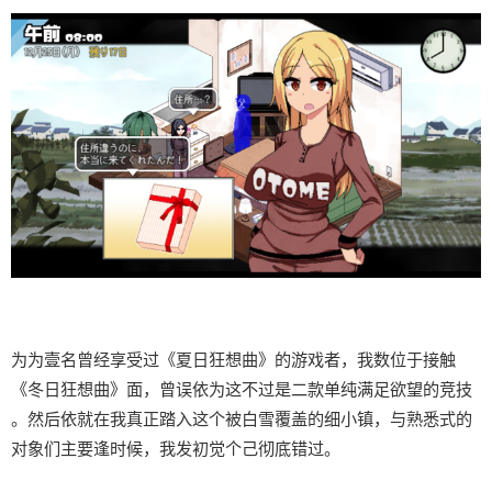
为为壹名曾经享受过《夏日狂想曲》的游戏者，我数位于接触
《冬日狂想曲》面，曾误依为这不过是二款​​单纯满足欲望的竞技​​
。然后依就在我真正踏入这个被白雪覆盖的细小镇，与熟悉式的
对象们主要逢时候，我发初觉个己彻底错过。