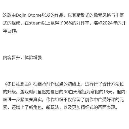
这款由Dojin Otome张发的作品，以其精致式的像素风格与丰富
式的组成，在steam以上赢得了​​96%的好评率​​，堪称2024年的开
年巨作。
内容晋升，体验增强
《冬日狂想曲》在继承前作优点的初级上，进行行了合计方法位
的升级。游戏时间虽然始夏日的30白天缩短为寒假的18天，但内
容进一步紧凑充真实。作作组织不仅保留了前作中广受好评的元
素，还增上了​​新角色、新玩法​​，以及更加精细式的画面表现。