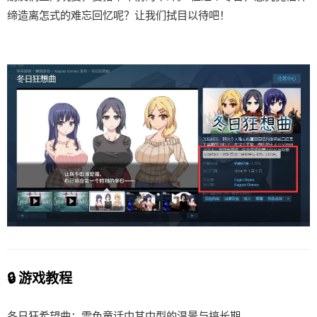
缔造离怎式的难忘回忆呢？让我们拭目以待吧！
🔒 游戏教程
冬日狂希望曲：雪色童话中其中型的温景与搞长期