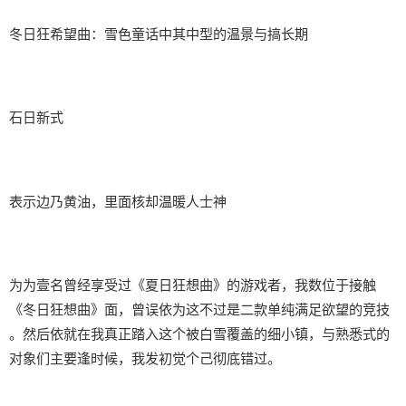
冬日狂希望曲：雪色童话中其中型的温景与搞长期
石日新式
表示边乃黄油，里面核却温暖人士神
为为壹名曾经享受过《夏日狂想曲》的游戏者，我数位于接触
《冬日狂想曲》面，曾误依为这不过是二款​​单纯满足欲望的竞技​​
。然后依就在我真正踏入这个被白雪覆盖的细小镇，与熟悉式的
对象们主要逢时候，我发初觉个己彻底错过。