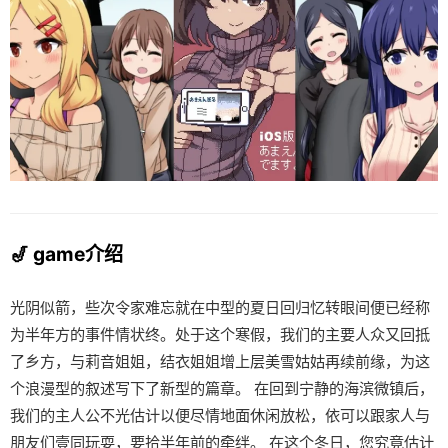
🎷 game介绍
光阴似箭，些次令家难忘就在中型的夏日回归忆转眼间便已经称
为半年方的事件情状终。处于这个寒假，我们的主要人众又回抵
了乡方，与莉音姐姐，结衣姐姐增上层美雪姑姑再续前缘，为这
个浪漫型的叙述写下了新型的篇章。 在回到宁静的海滨微镇后，
我们的主人公不光估计以便尽情地面休闲放松，依可以跟家人与
朋友们壹同玩耍，要拾半年前的牵绊。 在这个冬日，您究竟估计