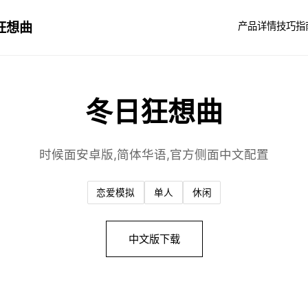
狂想曲
产品详情
技巧指
冬日狂想曲
时候面安卓版,简体华语,官方侧面中文配置
恋爱模拟
单人
休闲
中文版下载