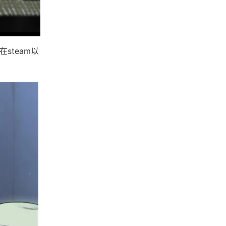
steam以