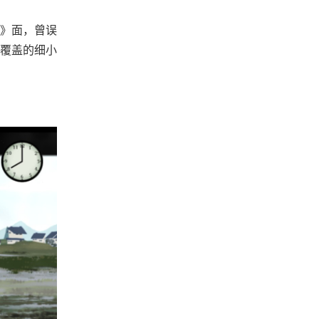
》面，曾误
雪覆盖的细小