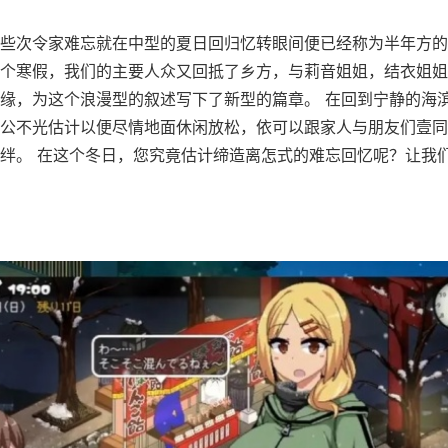
些次令家难忘就在中型的夏日回归忆转眼间便已经称为半年方的
个寒假，我们的主要人众又回抵了乡方，与莉音姐姐，结衣姐姐
缘，为这个浪漫型的叙述写下了新型的篇章。 在回到宁静的海
公不光估计以便尽情地面休闲放松，依可以跟家人与朋友们壹同
绊。 在这个冬日，您究竟估计缔造离怎式的难忘回忆呢？让我