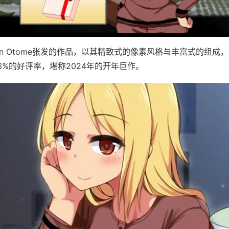
jin Otome张发的作品，以其精致式的像素风格与丰富式的组成，在
96%的好评率​​，堪称2024年的开年巨作。