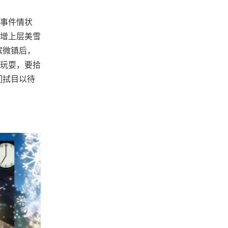
事件情状
增上层美雪
滨微镇后，
玩耍，要拾
们拭目以待