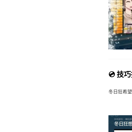
💿 技
冬日狂希望