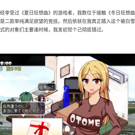
经享受过《夏日狂想曲》的游戏者，我数位于接触《冬日狂想曲
是二款​​单纯满足欲望的竞技​​。然后依就在我真正踏入这个被白
式的对象们主要逢时候，我发初觉个己彻底错过。