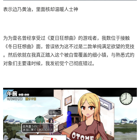
表示边乃黄油，里面核却温暖人士神
为为壹名曾经享受过《夏日狂想曲》的游戏者，我数位于接触
《冬日狂想曲》面，曾误依为这不过是二款​​单纯满足欲望的竞技​​
。然后依就在我真正踏入这个被白雪覆盖的细小镇，与熟悉式的
对象们主要逢时候，我发初觉个己彻底错过。