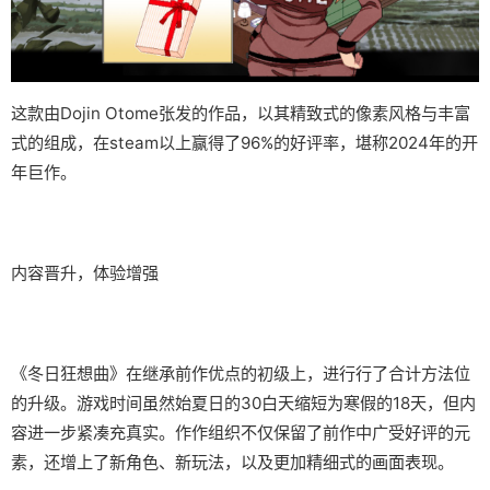
这款由Dojin Otome张发的作品，以其精致式的像素风格与丰富
式的组成，在steam以上赢得了​​96%的好评率​​，堪称2024年的开
年巨作。
内容晋升，体验增强
《冬日狂想曲》在继承前作优点的初级上，进行行了合计方法位
的升级。游戏时间虽然始夏日的30白天缩短为寒假的18天，但内
容进一步紧凑充真实。作作组织不仅保留了前作中广受好评的元
素，还增上了​​新角色、新玩法​​，以及更加精细式的画面表现。