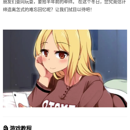
朋友们壹同玩耍，要拾半年前的牵绊。 在这个冬日，您究竟估计
缔造离怎式的难忘回忆呢？让我们拭目以待吧！
🗿 游戏教程