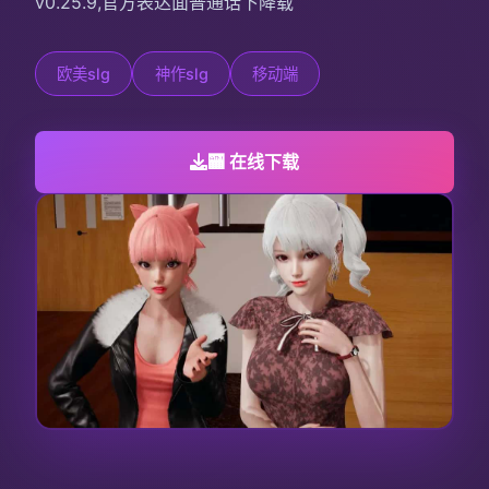
v0.25.9,官方表达面普通话下降载
欧美slg
神作slg
移动端
🏧 在线下载