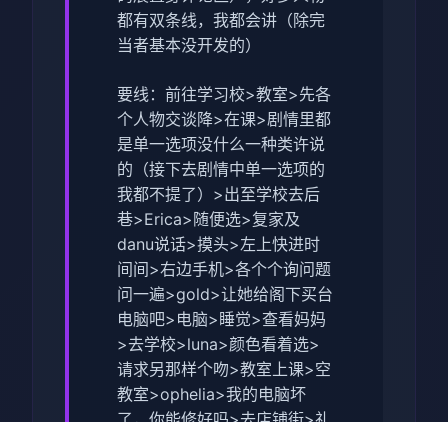
都有双条线，我都会讲（除完
当者基本没开发的）
要线：前往学习校>教室>先各
个人物交谈降>在课>剧情里都
是单一选项没什么一种类许说
的（
接下去剧情中单一选项的
我都不提了
）>出至学校去后
巷>Erica>随便选>复家及
danu说话>摸头>左上快进时
间间>右边手机>各个个询问题
问一遍>gold>让她给阁下买台
电脑吧>电脑>睡觉>查看妈妈
>去学校>luna>颜色看着选>
请求另那样个吻>教室上课>空
教室>ophelia>我的电脑坏
了，你能修好吗>去店铺街>礼
品店>anriel>摸>站起初来>我