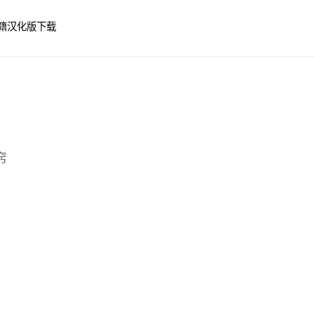
籍
汉化版下载
窍