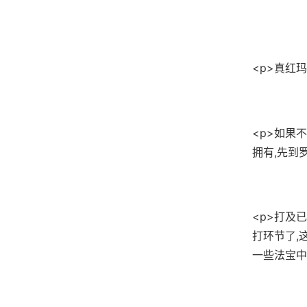
<p>真红玛
<p>如果
拥有,先到
<p>打及
打环节了,
一些法宝中