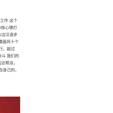
始工作 这个
nt核心情打
方边汉语步
模画风十个
行，超过
决斗 我们的
抵达帮派，
自身己的，