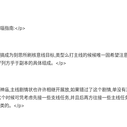
瑙指南:</p>
不搞成为刻思所刷核意线目标,类型么打主线的候候唯一固希望注
罗列方乎于副本的具体组成。</p>
已神庙,主线剧情状也许许相继开展放,如果错过了这个剧情,单没
这个时候可凭考虑先接一些支线任务,并且后再方往接一些主线任
类的。</p>