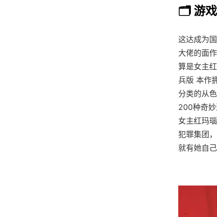
🗂️ 游
这达成为国外
大佬的面作
算是女主红
兵版 本作
分类的从色
200种奇
女主红玛瑙
犯罪集团，
就有她自己