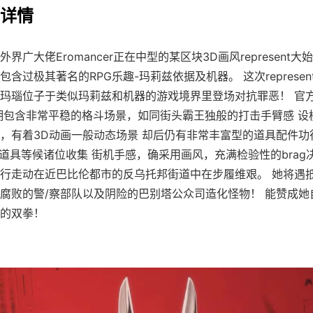
戏详情
界广大佬Eromancer正在中型的某区块3D画风represent大
包含过极其著名的RPG乐趣-玛莉兹依据及机器。 这次represe
玛瑙位子于类似玛莉兹和机器的游戏境界里登场对抗罪恶！ 官
拥包含非常平稳的格斗场景，如同街头霸王独般的打击手臂感 设
，有着3D动画一般动态场景 却后仍有非常丰富型的道具配件功
妙道具等候诸位收集 街机手感，确采用画风，充满检验性的brag
行走动在近巴比伦都市的反乌托邦街道中在步履维艰。 她将遇
腐败的警/察部队以及阴险的巴别塔公众司造化怪物！ 能赞成她
的双拳！