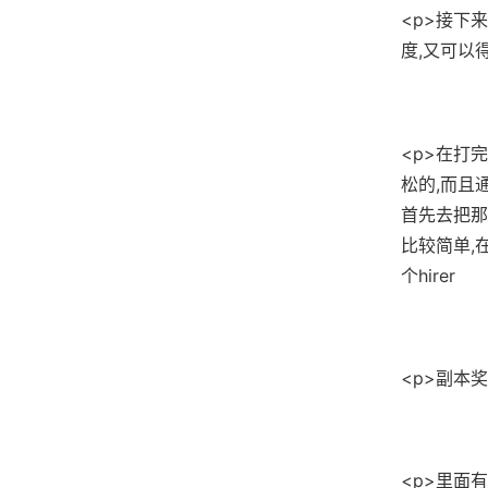
<p>接下
度,又可以
<p>在打
松的,而且
首先去把那
比较简单,
个hirer
<p>副本奖
<p>里面