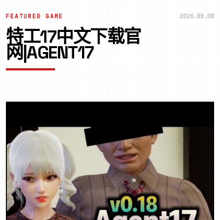
FEATURED GAME
2026.08.08
特工17中文下载官
网|AGENT17