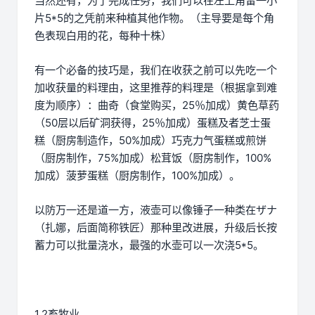
当然还有，为了完成任务，我们可以在左上角留一小
片5*5的之凭前来种植其他作物。（主导要是每个角
色表现白用的花，每种十株）
有一个必备的技巧是，我们在收获之前可以先吃一个
加收获量的料理由，这里推荐的料理是（根据拿到难
度为顺序）：曲奇（食堂购买，25％加成）黄色草药
（50层以后矿洞获得，25％加成）蛋糕及者芝士蛋
糕（厨房制造作，50%加成）巧克力气蛋糕或煎饼
（厨房制作，75%加成）松茸饭（厨房制作，100%
加成）菠萝蛋糕（厨房制作，100%加成）。
以防万一还是道一方，液壶可以像锤子一种类在ザナ
（扎娜，后面简称铁匠）那种里改进展，升级后长按
蓄力可以批量浇水，最强的水壶可以一次浇5*5。
1.2畜牧业