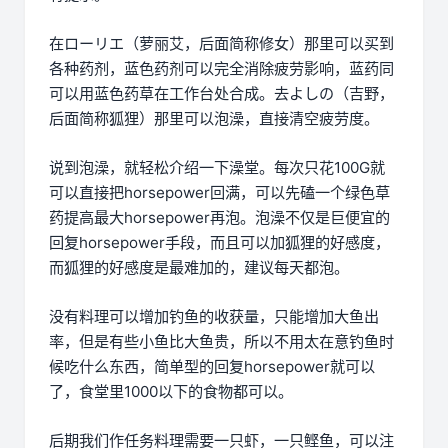
在ローリエ（萝丽艾，后面简称修女）那里可以买到
各种药剂，蓝色药剂可以完全消除疲劳影响，蓝药同
可以用蓝色药草在工作台处合成。去よしの（吉野，
后面简称狐狸）那里可以泡澡，直接清空疲劳度。
说到泡澡，就轻松介绍一下澡堂。每次只花100G就
可以直接把horsepower回满，可以先磕一个绿色草
药提高最大horsepower再泡。泡澡不仅是巨便宜的
回复horsepower手段，而且可以加狐狸的好感度，
而狐狸的好感度是最难加的，建议每天都泡。
没有料理可以增加钓鱼的收获量，只能增加大鱼出
率，但是有些小鱼比大鱼贵，所以不用太在意钓鱼时
候吃什么东西，简单型的回复horsepower就可以
了，食堂里1000以下的食物都可以。
后期我们作任务料理需要一只虾，一只鲣鱼，可以注