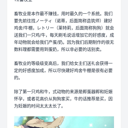
畜牧业是本作最不赚钱，用时最久的一个系统。我们
要先前往找ノーティ（诺蒂，后面简称造筑师）建好
鸡舍/牛棚，レトリー（莱特莉，后面简称狗狗）就会
送我们一只鸡/牛，每天刷毛说话增加它的好感度，成
年动物就会给我们产蛋/奶。因为我们后期制作的很无
数料理都需要用到蛋奶，所以非必要的话别卖。
畜牧业的等级级变高后，我们给女主们送礼会获得一
定的好感度加成，所以尽快建好鸡舍牛棚是很有必要
的。
除了第一只鸡和牛，式动物的来源是孵蛋器孵和妊娠
怀孕，或者花高价从狗狗家买，牛的话推荐是买，因
为妊娠的时间太太太长了。