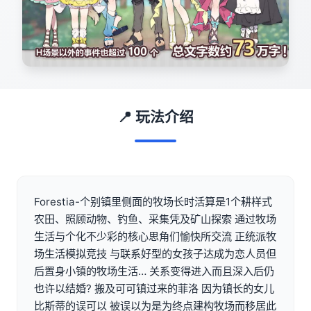
📍 玩法介绍
Forestia-个别镇里侧面的牧场长时活算是1个耕样式
农田、照顾动物、钓鱼、采集凭及矿山探索 通过牧场
生活与个化不少彩的核心思角们愉快所交流 正统派牧
场生活模拟竞技 与联系好型的女孩子达成为恋人员但
后置身小镇的牧场生活… 关系变得进入而且深入后仍
也许以结婚? 搬及可可镇过来的菲洛 因为镇长的女儿
比斯蒂的误可以 被误以为是为终点建构牧场而移居此