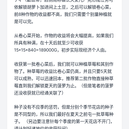
依解锁胡萝卜加进间上土豆，之后可以解锁卷心菜，
前8种作物的收益都不高，我们只需要个别量种植就
是可以完。
从卷心菜开始，作物的收益将会大幅提高，如果我们
所具有种满，在十天后就至少可收获
15*15*840=189000G，初步实际现经济个人由。
收获第一批卷心菜后，我们就可以种植草莓和其别作
物了。种草莓的收益比卷心菜仍高，并且只要5天就
可以成熟，可以迅速回本，推荐第二批作物直接种草
莓直到我们解锁夏天的菠萝为止。（但是笔者的菠萝
还没收获就已经通关联了）
种子没有不应季的惩罚，但是分别个季节花店的种子
是不同型的，所以我们最好在夏天之前屯一批草莓种
子。 （另边要注意针每个季度的第一天花店不开门，
请计划好诸地位的收获际间）