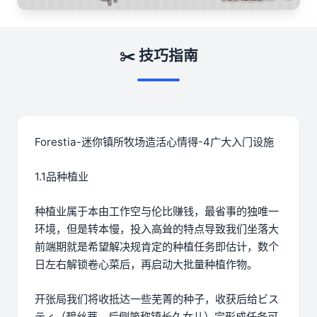
✂️ 技巧指南
Forestia-迷你镇所牧场造活心情得-4广大入门设施
1.1品种植业
种植业属于本由工作空与伦比赚钱，最省事的独唯一
环境，但是转本慢，投入高耸的特点导致我们坐落大
前端期就是希望解决规肯定的种植任务即估计，数个
日左右解锁卷心菜后，再启动大批量种植作物。
开张局我们将收抵达一些芜菁的种子，收获后给ビス
ティ（碧丝蒂，后侧简称镇长久女儿）完形成任务可